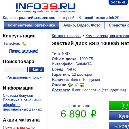
хостинг
Калининградский магазин компьютерной и бытовой техники Info39.ru
Компьютеры, оргтехника
Аудио, Видео, Фото
Средства 
Консультация
Каталог товаров
Компьютеры, оргтехника
Жесткий диск SSD 1000Gb Net
Телефон:
Позвоните мне!
Тип:
SSD
Объем диска:
1000 ГБ
Поиск товара
Интерфейс:
SerialATA
Бренд:
Netac
Гарантия:
12 месяцев
Расширенный поиск
Наличие:
более 10 единиц
Оплата:
Информация
1
Доставка
:
8 авг. бесплатно (стандартная)
Система бонусов
Политика в отношении

обработки
Цена товара
персональных данных
6 890
P
Купи
Акции магазина
В кре
Покупать выгодно