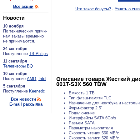
Все акции
Что такое бонусы?
·
Узнать о сни
Новости
10 ноября
По тех­ни­че­ским при­чи­
нам за­ка­зы вре­мен­но
не при­ни­ма­ют­ся.
24 сентября
По­ступ­ле­ние
ТВ Philips
11 сентября
Теле­ви­зо­ры BQ
10 сентября
Описание товара
Жесткий ди
По­сту­ле­ние
AMD
,
Intel
001T-S3X 560 TBW
5 сентября
По­ступ­ле­ние
Keenetic
Емкость 1 ТБ
Тип флэш-памяти TLC
Все новости
Назначение для ноутбука и настольн
E-mail рассылка
Форм-фактор 2.5"
Подключение
Интерфейсы SATA 6Gb/s
Разъем SATA
Параметры накопителя
Скорость чтения 560 МБ/с
Скорость записи 520 МБ/с