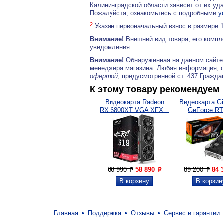
Калининградской области зависит от их уд
Пожалуйста, ознакомьтесь с подробными
у
2
Указан первоначальный взнос в размере 
Внимание!
Внешний вид товара, его компл
уведомления.
Внимание!
Обнаруженная на данном сайте
менеджера магазина. Любая информация, 
офертой
, предусмотренной ст. 437 Гражда
К этому товару рекомендуем
Видеокарта Radeon
Видеокарта Gi
RX 6800XT VGA XFX...
GeForce RT
66 990
58 890
89 200
84 
P
P
P
Главная
Поддержка
Отзывы
Сервис и гарантии