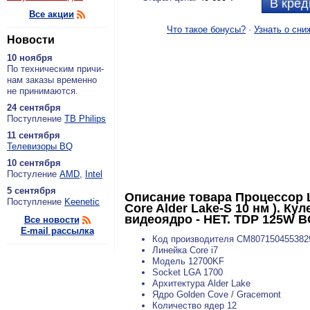
В кред
Все акции
Что такое бонусы?
·
Узнать о сни
Новости
10 ноября
По тех­ни­че­ским при­чи­
нам за­ка­зы вре­мен­но
не при­ни­ма­ют­ся.
24 сентября
По­ступ­ле­ние
ТВ Philips
11 сентября
Теле­ви­зо­ры BQ
10 сентября
По­сту­ле­ние
AMD
,
Intel
5 сентября
Описание товара
Процессор L
По­ступ­ле­ние
Keenetic
Core Alder Lake-S 10 нм ). К
видеоядро - НЕТ. TDP 125W B
Все новости
E-mail рассылка
Код производителя CM807150455382
Линейка Core i7
Модель 12700KF
Socket LGA 1700
Архитектура Alder Lake
Ядро Golden Cove / Gracemont
Количество ядер 12