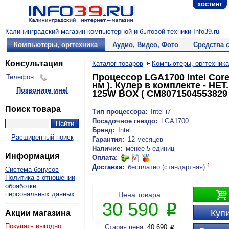
хостинг
Калининградский магазин компьютерной и бытовой техники Info39.ru
Компьютеры, оргтехника
Аудио, Видео, Фото
Средства 
Консультация
Каталог товаров
Компьютеры, оргтехника
Процессор LGA1700 Intel Core 
Телефон:
нм ). Кулер в комплекте - НЕ
Позвоните мне!
125W BOX ( CM8071504553829 
Поиск товара
Тип процессора:
Intel i7
Посадочное гнездо:
LGA1700
Бренд:
Intel
Расширенный поиск
Гарантия:
12 месяцев
Наличие:
менее 5 единиц
Информация
Оплата:
1
Доставка
:
бесплатно (стандартная)
Система бонусов
Политика в отношении
обработки

персональных данных
Цена товара
30 590
P
Купи
Акции магазина
Покупать выгодно
Старая цена:
40 690
P