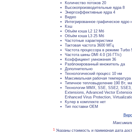
Количество потоков 20
Высокопроизводительные ядра 8
Энергоэффективные ядра 4
Видео
Интегрированное графическое ядро 
Кэш
Объём кэша L2 12 Мб
Объём кэша L3 25 Мб
Частотные характеристики
Тактовая частота 3600 МГц
Частота процессора в режиме Turbo
Частота шины DMI 4.0 (16 ГТ/с)
Коэффициент умножения 36
Разблокированный множитель да
Дополнительно
Технологический процесс 10 нм
Максимальная рабочая температура 
Типичное тепловыделение 190 Вт, м
Технологии MMX, SSE, SSE2, SSE3, SS
Extensions, Advanced Vector Extension
Enhanced Virus Protection, Virtualizat
Кулер в комплекте нет
Тип поставки OEM
Верс
Максималь
1
Указаны стоимость и примерная дата дост