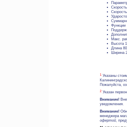
Парамет
Скорость
Скорость
Ударосто
Суммарно
Функции
Поддерж
Дополни
Макс. ра
Высота 1
Длина 8
Ширина 2
1
Указаны стоим
Калининградско
Пожалуйста, о
2
Указан первон
Внимание!
Внеш
уведомления.
Внимание!
Обн
менеджера маг
офертой
, пре