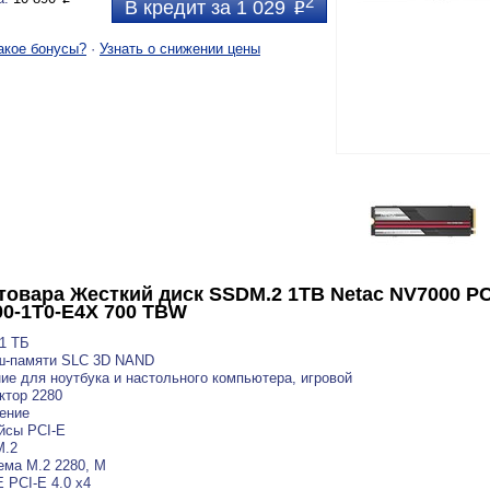
2
В кредит за 1 029
P
акое бонусы?
·
Узнать о снижении цены
товара
Жесткий диск SSDM.2 1TB Netac NV7000 PC
0-1T0-E4X 700 TBW
1 ТБ
ш-памяти SLC 3D NAND
ие для ноутбука и настольного компьютера, игровой
ктор 2280
ение
йсы PCI-E
M.2
ема M.2 2280, M
E PCI-E 4.0 x4