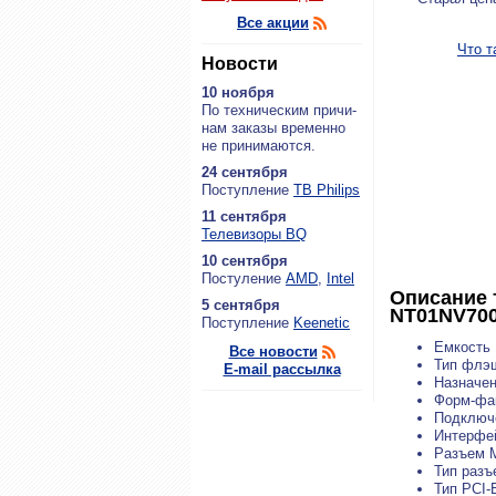
Все акции
Что т
Новости
10 ноября
По тех­ни­че­ским при­чи­
нам за­ка­зы вре­мен­но
не при­ни­ма­ют­ся.
24 сентября
По­ступ­ле­ние
ТВ Philips
11 сентября
Теле­ви­зо­ры BQ
10 сентября
По­сту­ле­ние
AMD
,
Intel
Описание 
5 сентября
NT01NV700
По­ступ­ле­ние
Keenetic
Емкость 
Все новости
Тип флэ
E-mail рассылка
Назначен
Форм-фа
Подключ
Интерфе
Разъем 
Тип разъ
Тип PCI-