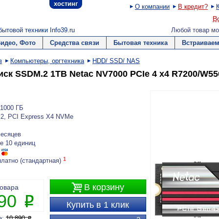
хостинг
О компании
В кредит?
В
ытовой техники Info39.ru
Любой товар мо
Видео, Фото
Средства связи
Бытовая техника
Встраиваем
в
Компьютеры, оргтехника
HDD/ SSD/ NAS
иск SSDM.2 1TB Netac NV7000 PCIe 4 x4 R7200/W5
1000 ГБ
2, PCI Express X4 NVMe
месяцев
е 10 единиц
1
платно (стандартная)

В корзину
товара
290
P
Купить в 1 клик
а:
10 890
P