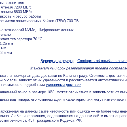
ры накопителя
 чтения 7200 МБ/с
 записи 5500 МБ/с
йкость и ресурс работы
е число записываемых байтов (TBW) 700 ТБ
ка технологий NVMe, Шифрование данных
тельно
бочая температура 70 °C
1.25 мм
0 мм
3.5 мм
Версия для печати
Сообщить об ошибке в опис
Максимальный срок резервирования товара составля
ость и примерная дата доставки по Калининграду. Стоимость доставки 
й области зависит от их удаленности и рассчитывается автоматически 
знакомьтесь с подробными
условиями доставки
.
ачальный взнос в размере 10%, может отличаться в зависимости от вы
ний вид товара, его комплектация и характеристики могут изменяться 
аруженная на данном сайте неточность или ошибка — не более чем нед
азина. Любая информация, содержащаяся на данном сайте имеет справ
дусмотренной ст. 437 Гражданского Кодекса РФ.