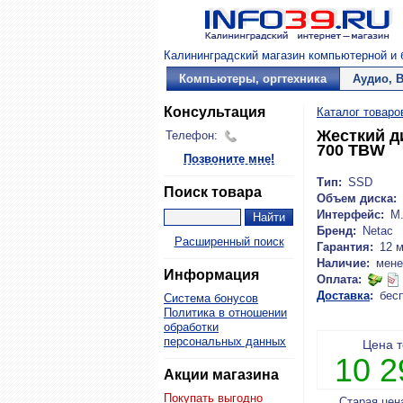
Калининградский магазин компьютерной и б
Компьютеры, оргтехника
Аудио, 
Консультация
Каталог товаро
Жесткий д
Телефон:
700 TBW
Позвоните мне!
Тип:
SSD
Поиск товара
Объем диска:
Интерфейс:
M.
Бренд:
Netac
Расширенный поиск
Гарантия:
12 
Наличие:
мене
Информация
Оплата:
Доставка
:
бес
Система бонусов
Политика в отношении
обработки
персональных данных
Цена 
10 
Акции магазина
Покупать выгодно
Старая цен