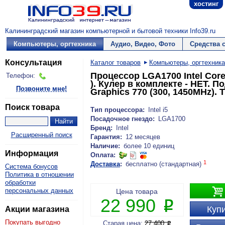
хостинг
Калининградский магазин компьютерной и бытовой техники Info39.ru
Компьютеры, оргтехника
Аудио, Видео, Фото
Средства 
Консультация
Каталог товаров
Компьютеры, оргтехника
Процессор LGA1700 Intel Core i
Телефон:
). Кулер в комплекте - НЕТ. 
Позвоните мне!
Graphics 770 (300, 1450MHz).
Поиск товара
Тип процессора:
Intel i5
Посадочное гнездо:
LGA1700
Бренд:
Intel
Расширенный поиск
Гарантия:
12 месяцев
Наличие:
более 10 единиц
Информация
Оплата:
1
Доставка
:
бесплатно (стандартная)
Система бонусов
Политика в отношении
обработки

персональных данных
Цена товара
22 990
P
Купи
Акции магазина
Покупать выгодно
Старая цена:
27 400
P