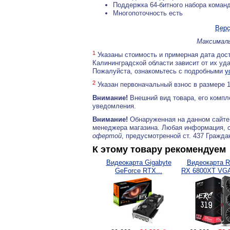
Поддержка 64-битного набора коман
Многопоточность есть
Верс
Максималь
1
Указаны стоимость и примерная дата дост
Калининградской области зависит от их уд
Пожалуйста, ознакомьтесь с подробными
у
2
Указан первоначальный взнос в размере 
Внимание!
Внешний вид товара, его компл
уведомления.
Внимание!
Обнаруженная на данном сайте
менеджера магазина. Любая информация, 
офертой
, предусмотренной ст. 437 Гражда
К этому товару рекомендуем
Видеокарта Gigabyte
Видеокарта R
GeForce RTX...
RX 6800XT VGA