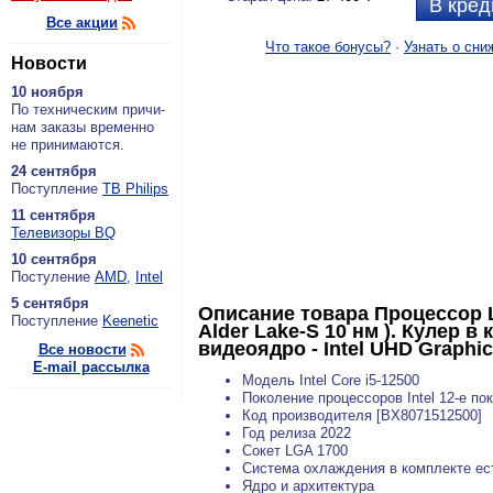
В кред
Все акции
Что такое бонусы?
·
Узнать о сни
Новости
10 ноября
По тех­ни­че­ским при­чи­
нам за­ка­зы вре­мен­но
не при­ни­ма­ют­ся.
24 сентября
По­ступ­ле­ние
ТВ Philips
11 сентября
Теле­ви­зо­ры BQ
10 сентября
По­сту­ле­ние
AMD
,
Intel
5 сентября
Описание товара
Процессор LG
По­ступ­ле­ние
Keenetic
Alder Lake-S 10 нм ). Кулер 
видеоядро - Intel UHD Graphi
Все новости
E-mail рассылка
Модель Intel Core i5-12500
Поколение процессоров Intel 12-е по
Код производителя [BX8071512500]
Год релиза 2022
Сокет LGA 1700
Система охлаждения в комплекте ес
Ядро и архитектура