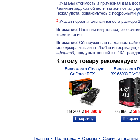
1
Указаны стоимость и примерная дата дост
Калининградской области зависит от их уд
Пожалуйста, ознакомьтесь с подробными
у
2
Указан первоначальный взнос в размере 
Внимание!
Внешний вид товара, его компл
уведомления.
Внимание!
Обнаруженная на данном сайте
менеджера магазина. Любая информация, 
офертой
, предусмотренной ст. 437 Гражда
К этому товару рекомендуем
Видеокарта Gigabyte
Видеокарта R
GeForce RTX...
RX 6800XT VGA
89 200
84 390
66 990
58 
P
P
P
Главная
Поддержка
Отзывы
Сервис и гарантии