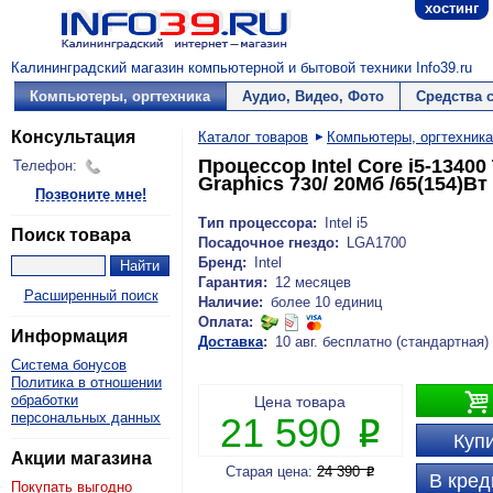
хостинг
Калининградский магазин компьютерной и бытовой техники Info39.ru
Компьютеры, оргтехника
Аудио, Видео, Фото
Средства 
Консультация
Каталог товаров
Компьютеры, оргтехника
Процессор Intel Core i5-13400 
Телефон:
Graphics 730/ 20Мб /65(154)В
Позвоните мне!
Тип процессора:
Intel i5
Поиск товара
Посадочное гнездо:
LGA1700
Бренд:
Intel
Гарантия:
12 месяцев
Расширенный поиск
Наличие:
более 10 единиц
Оплата:
Информация
Доставка
:
10 авг. бесплатно (стандартная)
Система бонусов
Политика в отношении

обработки
Цена товара
персональных данных
21 590
P
Купи
Акции магазина
Старая цена:
24 390
P
В кред
Покупать выгодно