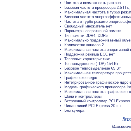
Частота и возможность разгона
Базовая частота процессора 2.5 ГГц
Максимальная частота в турбо режим
Базовая частота энергоэффективных
Частота в турбо режиме энергоэффе
Свободный множитель нет
Параметры оперативной памяти
Тип памяти DDR4, DDR5
Максимально поддерживаемый объем
Количество каналов 2
Максимальная частота оперативной 
Поддержка режима ECC нет
Тепловые характеристики
Тепловыделение (TDP) 154 Вт
Базовое тепловыделение 65 Вт
Максимальная температура процессо
Графическое ядро
Интегрированное графическое ядро 
Модель графического процессора Int
Максимальная частота графического
Шина и контроллеры
Встроенный контроллер PCI Express 
Число линий PCI Express 20 шт
Без кулера
Верс
Максималь