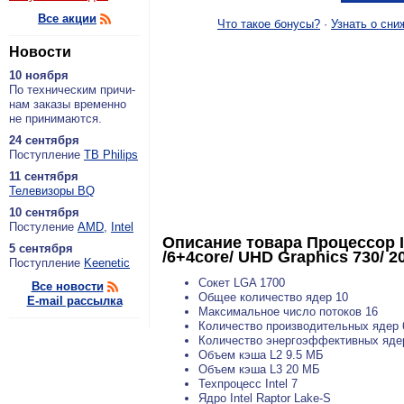
Все акции
Что такое бонусы?
·
Узнать о сни
Новости
10 ноября
По тех­ни­че­ским при­чи­
нам за­ка­зы вре­мен­но
не при­ни­ма­ют­ся.
24 сентября
По­ступ­ле­ние
ТВ Philips
11 сентября
Теле­ви­зо­ры BQ
10 сентября
По­сту­ле­ние
AMD
,
Intel
Описание товара
Процессор In
5 сентября
/6+4core/ UHD Graphics 730/ 
По­ступ­ле­ние
Keenetic
Сокет LGA 1700
Все новости
Общее количество ядер 10
E-mail рассылка
Максимальное число потоков 16
Количество производительных ядер 
Количество энергоэффективных яде
Объем кэша L2 9.5 МБ
Объем кэша L3 20 МБ
Техпроцесс Intel 7
Ядро Intel Raptor Lake-S