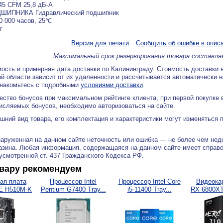
45 CFM 25,8 дБ-А
ШИПНИКА Гидравлический подшипник
0 000 часов, 25℃
г
Версия для печати
Сообщить об ошибке в опис
Максимальный срок резервирования товара составля
ость и примерная дата доставки по Калининграду. Стоимость доставки 
й области зависит от их удаленности и рассчитывается автоматически 
знакомьтесь с подробными
условиями доставки
.
ество бонусов при максимальном рейтинге клиента, при первой покупке
исляемых бонусов, необходимо авторизоваться на сайте.
ний вид товара, его комплектация и характеристики могут изменяться 
аруженная на данном сайте неточность или ошибка — не более чем нед
азина. Любая информация, содержащаяся на данном сайте имеет справ
дусмотренной ст. 437 Гражданского Кодекса РФ.
овару рекомендуем
ая плата
Процессор Intel
Процессор Intel Core
Видеока
E H510M-K
Pentium G7400 Tray...
i5-11400 Tray...
RX 6800XT