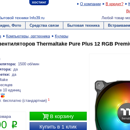
хостинг
О компании
В кредит?
В
ытовой техники Info39.ru
Любой товар мо
Видео, Фото
Средства связи
Бытовая техника
Встраиваем
в
Компьютеры, оргтехника
Кулеры
вентиляторов Thermaltake Pure Plus 12 RGB Premi
й
илятора:
1500 об/мин
ятора:
да
етки:
да
ltake
месяцев
е 10 единиц
1
г. бесплатно (стандартная)

В корзину
товара
90
P
Купить в 1 клик