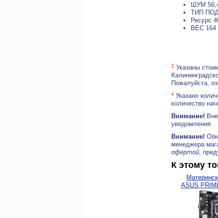
ШУМ 56,
ТИП ПОД
Ресурс 4
ВЕС 164 
1
Указаны стоим
Калининградско
Пожалуйста, о
*
Указано колич
количество нач
Внимание!
Внеш
уведомления.
Внимание!
Обн
менеджера маг
офертой
, пре
К этому т
Материнск
ASUS PRIM