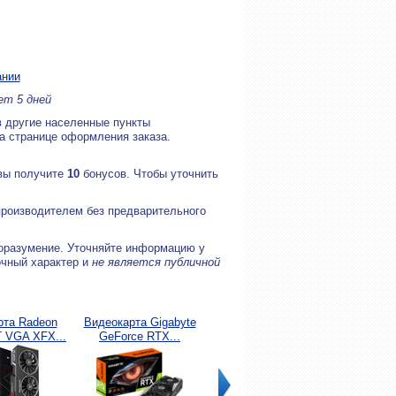
ании
ет 5 дней
в другие населенные пункты
на странице оформления заказа.
 вы получите
10
бонусов. Чтобы уточнить
производителем без предварительного
оразумение. Уточняйте информацию у
очный характер и
не является публичной
рта Radeon
Видеокарта Gigabyte
Жесткий диск SSD
Сетево
 VGA XFX...
GeForce RTX...
1000Gb Samsung
Synolog
870...