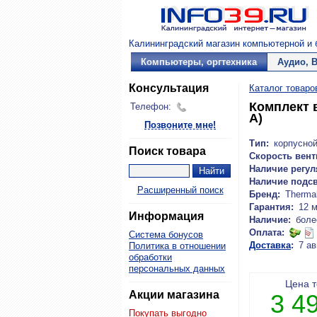
Калининградский магазин компьютерной и б
Компьютеры, оргтехника
Аудио, 
Консультация
Каталог товаро
Комплект 
Телефон:
A)
Позвоните мне!
Тип:
корпусно
Поиск товара
Скорость вент
Наличие регул
Наличие подсв
Расширенный поиск
Бренд:
Therma
Гарантия:
12 
Информация
Наличие:
боле
Оплата:
Система бонусов
Доставка
:
7 ав
Политика в отношении
обработки
персональных данных
Цена 
Акции магазина
3 4
Покупать выгодно