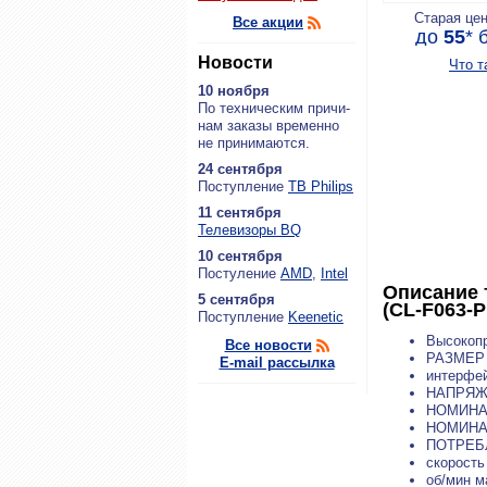
Старая це
Все акции
до
55
*
б
Новости
Что т
10 ноября
По тех­ни­че­ским при­чи­
нам за­ка­зы вре­мен­но
не при­ни­ма­ют­ся.
24 сентября
По­ступ­ле­ние
ТВ Philips
11 сентября
Теле­ви­зо­ры BQ
10 сентября
По­сту­ле­ние
AMD
,
Intel
Описание 
5 сентября
(CL-F063-
По­ступ­ле­ние
Keenetic
Высокопр
Все новости
РАЗМЕР 
E-mail рассылка
интерфей
НАПРЯЖ
НОМИНА
НОМИНАЛЬ
ПОТРЕБЛЯ
скорость
об/мин 