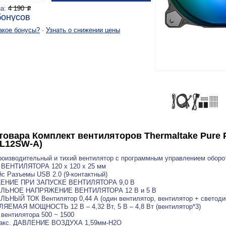
на:
4 190
P
онусов
акое бонусы?
·
Узнать о снижении цены
товара
Комплект вентиляторов Thermaltake Pure 
PL12SW-A)
оизводительный и тихий вентилятор с программным управлением оборо
ВЕНТИЛЯТОРА 120 x 120 x 25 мм
с Разъемы USB 2.0 (9-контактный)
ЕНИЕ ПРИ ЗАПУСКЕ ВЕНТИЛЯТОРА 9,0 В
ЛЬНОЕ НАПРЯЖЕНИЕ ВЕНТИЛЯТОРА 12 В и 5 В
НЫЙ ТОК Вентилятор 0,44 А (один вентилятор, вентилятор + светоди
ЕМАЯ МОЩНОСТЬ 12 В – 4,32 Вт, 5 В – 4,8 Вт (вентилятор*3)
 вентилятора 500 ~ 1500
макс. ДАВЛЕНИЕ ВОЗДУХА 1,59мм-H2O