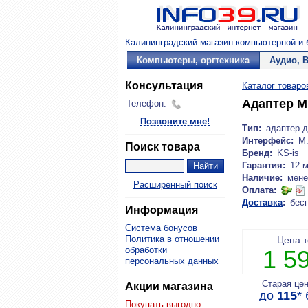
Калининградский магазин компьютерной и б
Компьютеры, оргтехника
Аудио, 
Консультация
Каталог товаро
Адаптер M.
Телефон:
Позвоните мне!
Тип:
адаптер 
Интерфейс:
M.
Поиск товара
Бренд:
KS-is
Гарантия:
12 
Наличие:
мене
Расширенный поиск
Оплата:
Доставка
:
бес
Информация
Система бонусов
Политика в отношении
Цена 
обработки
1 5
персональных данных
Старая це
Акции магазина
до
115
*
Покупать выгодно