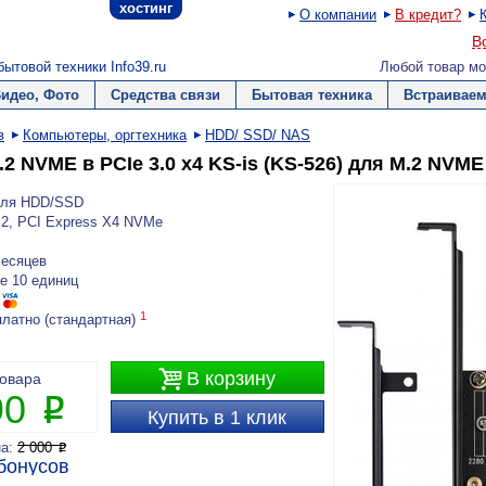
хостинг
О компании
В кредит?
В
ытовой техники Info39.ru
Любой товар мо
Видео, Фото
Средства связи
Бытовая техника
Встраиваем
в
Компьютеры, оргтехника
HDD/ SSD/ NAS
2 NVME в PCIe 3.0 x4 KS-is (KS-526) для M.2 NVM
для HDD/SSD
2, PCI Express X4 NVMe
месяцев
е 10 единиц
1
платно (стандартная)

В корзину
товара
90
P
Купить в 1 клик
на:
2 000
P
бонусов