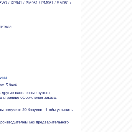
EVO / XP941 / PM951 / PM961 / SM951 /
пителя
ании
ет 5 дней
в другие населенные пункты
на странице оформления заказа.
 вы получите
20
бонусов. Чтобы уточнить
производителем без предварительного