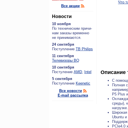
Что т
Все акции
Новости
10 ноября
По тех­ни­че­ским при­чи­
нам за­ка­зы вре­мен­но
не при­ни­ма­ют­ся.
24 сентября
По­ступ­ле­ние
ТВ Philips
11 сентября
Теле­ви­зо­ры BQ
10 сентября
Описание 
По­сту­ле­ние
AMD
,
Intel
5 сентября
С помощь
По­ступ­ле­ние
Keenetic
Полная с
например
Все новости
P5 Plus 
E-mail рассылка
Охлаждаю
среды), 
нагрузке.
Широкая 
Ubuntu и
Поддержи
PCIe4.0 