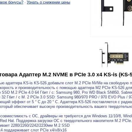
акое бонусы?
·
Узнать о снижении цены
товара
Адаптер M.2 NVME в PCIe 3.0 x4 KS-is (KS
ю адаптера KS-is KS-526 добавьте слот M.2 PCIe NVMe на свободную по
корость и производительность с помощью адаптера M2 PCIe KS-526 для 
 SSD M.2 PCIe 4.0 64 Гбит / с: Samsung 980, Pro WD Black SN850, Sabrent
и 32 Гбит / с M. 2 PCIe 3.0 SSD: Samsung 980/970 PRO / 970 EVO Plus / 
щий эффект от 5 ° C до 20 ° C. Адаптера KS-526 поставляется с радиа
который обеспечивает высокую производительность вашего твердотельно
совместимость с ОС, драйверы не требуются для Windows 11/10/8, Windo
 Red Hat. Поддержка загрузки ОС с твердотельного накопителя M.2 PCIe.
вает 2280/2260/2242/2230мм M.2 SSD
x4 поддерживает слот PCIe x4/x8/x16