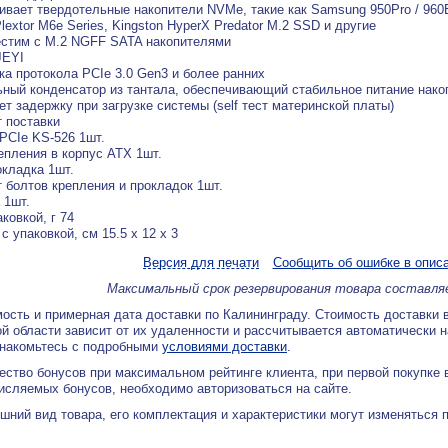
вает твердотельные накопители NVMe, такие как Samsung 950Pro / 960
lextor M6e Series, Kingston HyperX Predator M.2 SSD и другие
стим с M.2 NGFF SATA накопителями
JEYI
а протокола PCIe 3.0 Gen3 и более ранних
ный конденсатор из тантала, обеспечивающий стабильное питание нако
ет задержку при загрузке системы (self тест материнской платы)
 поставки
PCIe KS-526 1шт.
епления в корпус ATX 1шт.
кладка 1шт.
 болтов крепления и прокладок 1шт.
 1шт.
ковкой, г 74
с упаковкой, см 15.5 x 12 x 3
Версия для печати
Сообщить об ошибке в опис
Максимальный срок резервирования товара составля
ость и примерная дата доставки по Калининграду. Стоимость доставки 
й области зависит от их удаленности и рассчитывается автоматически 
знакомьтесь с подробными
условиями доставки
.
ество бонусов при максимальном рейтинге клиента, при первой покупке
исляемых бонусов, необходимо авторизоваться на сайте.
ний вид товара, его комплектация и характеристики могут изменяться 