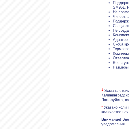
Поддержи
SM961, P
Не совме
Чипсет: 
Поддержк
Специаль
Не созда
Комплект
Адаптер 
Скоба кр
Термопро
Комплект
Отвертка
Вес с упа
Размеры 
1
Указаны стоим
Калининградско
Пожалуйста, о
*
Указано колич
количество нач
Внимание!
Внеш
уведомления.