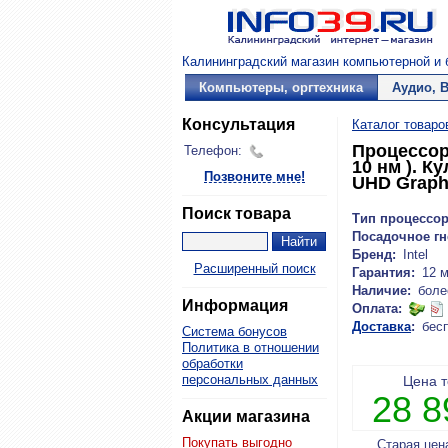
Калининградский магазин компьютерной и б
Компьютеры, оргтехника
Аудио, 
Консультация
Каталог товаро
Процессор 
Телефон:
10 нм ). К
Позвоните мне!
UHD Graphi
Поиск товара
Тип процессор
Посадочное гн
Бренд:
Intel
Расширенный поиск
Гарантия:
12 
Наличие:
боле
Информация
Оплата:
Доставка
:
бес
Система бонусов
Политика в отношении
обработки
персональных данных
Цена 
28 
Акции магазина
Покупать выгодно
Старая цен