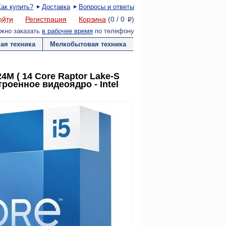
Как купить?
Доставка
Вопросы и ответы
ойти
Регистрация
Корзина
(
0
/
0
)
P
жно заказать
в рабочее время
по телефону
ая техника
Мелкобытовая техника
24M ( 14 Core Raptor Lake-S
троенное видеоядро - Intel