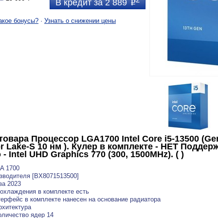
В кредит за 2 889
P
акое бонусы?
·
Узнать о снижении цены
товара
Процессор LGA1700 Intel Core i5-13500 (Gen.
r Lake-S 10 нм ). Кулер в комплекте - НЕТ Подде
- Intel UHD Graphics 770 (300, 1500MHz). ( )
A 1700
зводителя [BX8071513500]
за 2023
охлаждения в комплекте есть
ерфейс в комплекте нанесен на основание радиатора
рхитектура
личество ядер 14