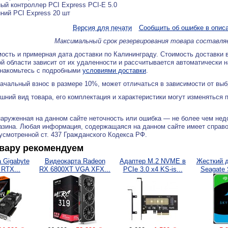
ый контроллер PCI Express PCI-E 5.0
ний PCI Express 20 шт
Версия для печати
Сообщить об ошибке в опис
Максимальный срок резервирования товара составля
ость и примерная дата доставки по Калининграду. Стоимость доставки 
й области зависит от их удаленности и рассчитывается автоматически 
знакомьтесь с подробными
условиями доставки
.
ачальный взнос в размере 10%, может отличаться в зависимости от вы
ний вид товара, его комплектация и характеристики могут изменяться 
аруженная на данном сайте неточность или ошибка — не более чем нед
азина. Любая информация, содержащаяся на данном сайте имеет справ
дусмотренной ст. 437 Гражданского Кодекса РФ.
овару рекомендуем
 Gigabyte
Видеокарта Radeon
Адаптер M.2 NVME в
Жесткий 
 RTX...
RX 6800XT VGA XFX...
PCIe 3.0 x4 KS-is...
Seagate 