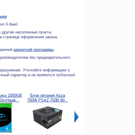
ании
ет 5 дней
в другие населенные пункты
на странице оформления заказа.
бранной
кредитной программы
.
производителем без предварительного
оразумение. Уточняйте информацию у
очный характер и
не является публичной
диск 1000GB
Блок питания Azza
Блок питания
Корпус
SkyHawk...
750W PSAZ-750B 80...
Thermaltake ATX
333U-X
650W...