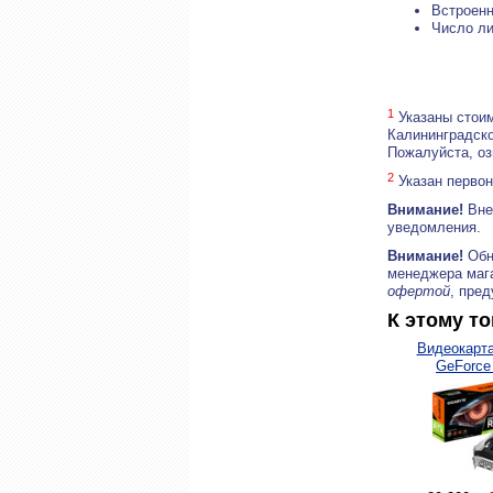
Встроенн
Число ли
1
Указаны стоим
Калининградско
Пожалуйста, о
2
Указан первон
Внимание!
Внеш
уведомления.
Внимание!
Обн
менеджера маг
офертой
, пре
К этому т
Видеокарта
GeForce