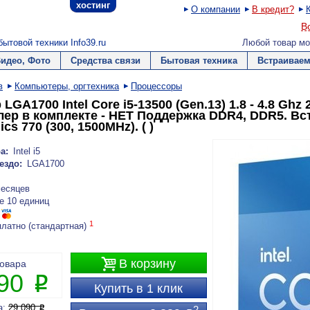
хостинг
О компании
В кредит?
В
ытовой техники Info39.ru
Любой товар мо
Видео, Фото
Средства связи
Бытовая техника
Встраиваем
в
Компьютеры, оргтехника
Процессоры
LGA1700 Intel Core i5-13500 (Gen.13) 1.8 - 4.8 Ghz 
улер в комплекте - НЕТ Поддержка DDR4, DDR5. Вс
cs 770 (300, 1500MHz). ( )
а:
Intel i5
ездо:
LGA1700
месяцев
е 10 единиц
1
платно (стандартная)

В корзину
товара
890
P
Купить в 1 клик
а:
29 090
P
2