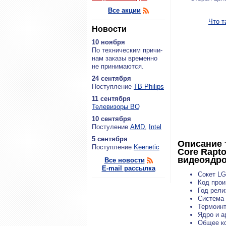
Все акции
Что т
Новости
10 ноября
По тех­ни­че­ским при­чи­
нам за­ка­зы вре­мен­но
не при­ни­ма­ют­ся.
24 сентября
По­ступ­ле­ние
ТВ Philips
11 сентября
Теле­ви­зо­ры BQ
10 сентября
По­сту­ле­ние
AMD
,
Intel
5 сентября
Описание 
По­ступ­ле­ние
Keenetic
Core Rapto
видеоядро 
Все новости
E-mail рассылка
Сокет LG
Код прои
Год рели
Система 
Термоинт
Ядро и а
Общее ко