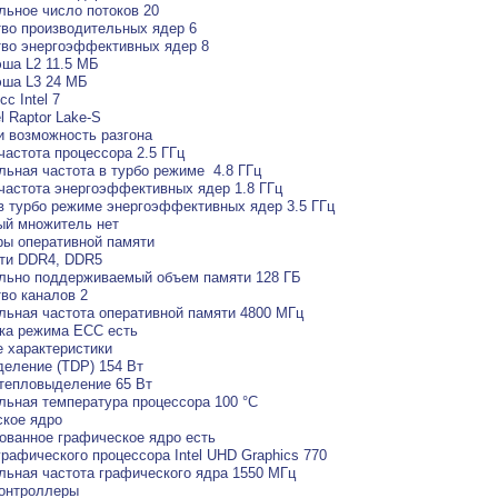
ьное число потоков 20
во производительных ядер 6
во энергоэффективных ядер 8
ша L2 11.5 МБ
эша L3 24 МБ
с Intel 7
l Raptor Lake-S
и возможность разгона
частота процессора 2.5 ГГц
ьная частота в турбо режиме 4.8 ГГц
частота энергоэффективных ядер 1.8 ГГц
в турбо режиме энергоэффективных ядер 3.5 ГГц
ый множитель нет
ы оперативной памяти
яти DDR4, DDR5
льно поддерживаемый объем памяти 128 ГБ
во каналов 2
ьная частота оперативной памяти 4800 МГц
ка режима ECC есть
 характеристики
еление (TDP) 154 Вт
тепловыделение 65 Вт
ьная температура процессора 100 °C
кое ядро
ованное графическое ядро есть
рафического процессора Intel UHD Graphics 770
ьная частота графического ядра 1550 МГц
контроллеры