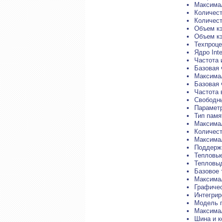
Максимал
Количест
Количест
Объем кэ
Объем к
Техпроцес
Ядро Inte
Частота 
Базовая 
Максимал
Базовая 
Частота 
Свободн
Параметр
Тип пам
Максима
Количест
Максимал
Поддерж
Тепловые
Тепловыд
Базовое 
Максимал
Графичес
Интегрир
Модель г
Максимал
Шина и 