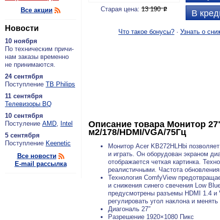
Старая цена:
13 190
Все акции
P
В кред
Новости
Что такое бонусы?
·
Узнать о сни
10 ноября
По тех­ни­че­ским при­чи­
нам за­ка­зы вре­мен­но
не при­ни­ма­ют­ся.
24 сентября
По­ступ­ле­ние
ТВ Philips
11 сентября
Теле­ви­зо­ры BQ
10 сентября
Описание товара
Монитор 27"
По­сту­ле­ние
AMD
,
Intel
м2/178/HDMI/VGA/75Гц
5 сентября
По­ступ­ле­ние
Keenetic
Монитор Acer KB272HLHbi позволяет
и играть. Он оборудован экраном д
Все новости
отображается четкая картинка. Техно
E-mail рассылка
реалистичными. Частота обновления
Технология ComfyView предотвращает
и снижения синего свечения Low Blu
предусмотрены разъемы HDMI 1.4 и V
регулировать угол наклона и менять
Диагональ 27″
Разрешение 1920×1080 Пикс