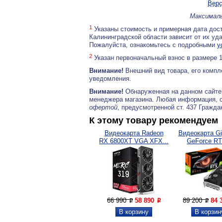
Верс
Максималь
1
Указаны стоимость и примерная дата дост
Калининградской области зависит от их уд
Пожалуйста, ознакомьтесь с подробными
у
2
Указан первоначальный взнос в размере 
Внимание!
Внешний вид товара, его компл
уведомления.
Внимание!
Обнаруженная на данном сайте
менеджера магазина. Любая информация, 
офертой
, предусмотренной ст. 437 Гражда
К этому товару рекомендуем
Видеокарта Radeon
Видеокарта Gi
RX 6800XT VGA XFX...
GeForce RT
66 990
58 890
89 200
84 
P
P
P