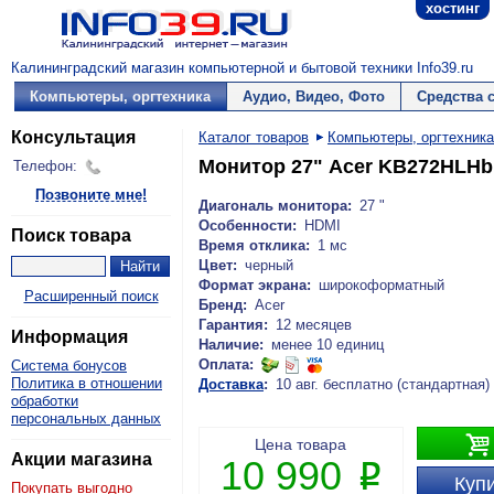
хостинг
Калининградский магазин компьютерной и бытовой техники Info39.ru
Компьютеры, оргтехника
Аудио, Видео, Фото
Средства 
Консультация
Каталог товаров
Компьютеры, оргтехника
Монитор 27" Acer KB272HLHbi
Телефон:
Позвоните мне!
Диагональ монитора:
27 "
Особенности:
HDMI
Поиск товара
Время отклика:
1 мс
Цвет:
черный
Формат экрана:
широкоформатный
Расширенный поиск
Бренд:
Acer
Гарантия:
12 месяцев
Информация
Наличие:
менее 10 единиц
Оплата:
Система бонусов
Политика в отношении
Доставка
:
10 авг. бесплатно (стандартная)
обработки
персональных данных

Цена товара
Акции магазина
10 990
P
Купи
Покупать выгодно