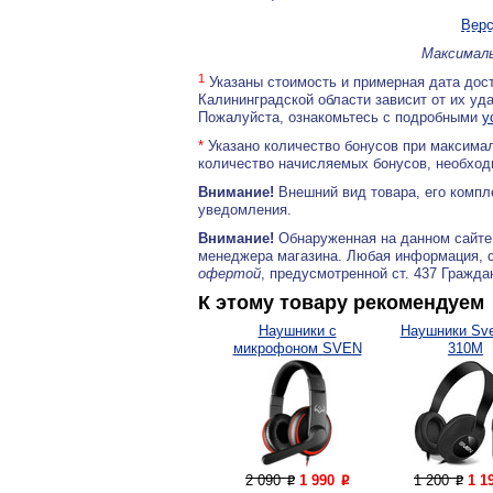
Верс
Максималь
1
Указаны стоимость и примерная дата дост
Калининградской области зависит от их уд
Пожалуйста, ознакомьтесь с подробными
у
*
Указано количество бонусов при максимал
количество начисляемых бонусов, необходи
Внимание!
Внешний вид товара, его компл
уведомления.
Внимание!
Обнаруженная на данном сайте
менеджера магазина. Любая информация, 
офертой
, предусмотренной ст. 437 Гражда
К этому товару рекомендуем
Наушники с
Наушники Sve
микрофоном SVEN
310M
AP-G007MV
2 090
1 990
1 200
1 1
P
P
P