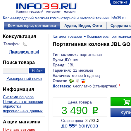
хостинг
Калининградский магазин компьютерной и бытовой техники Info39.ru
Компьютеры, оргтехника
Аудио, Видео, Фото
Средства 
Консультация
Каталог товаров
Компьютеры, оргтехника
Портативная колонка JBL GO 
Телефон:
Позвоните мне!
Тип колонок:
портативная
Пульт ДУ:
нет
Поиск товара
Бренд:
JBL
Гарантия:
12 месяцев
Наличие:
менее 5 единиц
Расширенный поиск
Оплата:
1
Доставка
:
бесплатно (стандартная)
Информация
Система бонусов

Политика в отношении
Цена товара
обработки
3 490
P
персональных данных
Купи
Старая цена:
3 790
P
Акции магазина
до
55
*
бонусов
Покупать выгодно