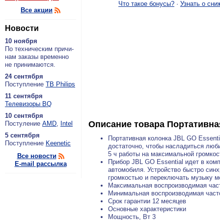
Что такое бонусы?
·
Узнать о сни
Все акции
Новости
10 ноября
По тех­ни­че­ским при­чи­
нам за­ка­зы вре­мен­но
не при­ни­ма­ют­ся.
24 сентября
По­ступ­ле­ние
ТВ Philips
11 сентября
Теле­ви­зо­ры BQ
10 сентября
Описание товара
Портативная
По­сту­ле­ние
AMD
,
Intel
5 сентября
Портативная колонка JBL GO Essenti
По­ступ­ле­ние
Keenetic
достаточно, чтобы насладиться люб
5 ч работы на максимальной громкост
Все новости
Прибор JBL GO Essential идет в ком
E-mail рассылка
автомобиля. Устройство быстро синх
громкостью и переключать музыку м
Максимальная воспроизводимая част
Минимальная воспроизводимая часто
Срок гарантии 12 месяцев
Основные характеристики
Мощность, Вт 3