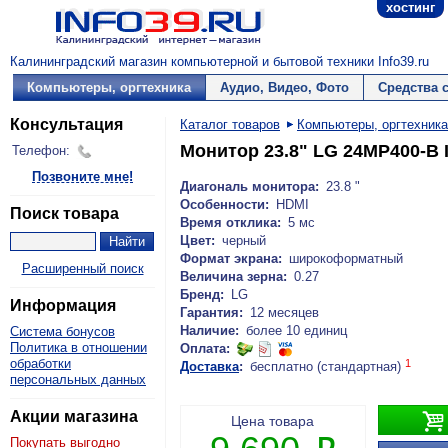
хостинг
Калининградский магазин компьютерной и бытовой техники Info39.ru
Компьютеры, оргтехника
Аудио, Видео, Фото
Средства 
Консультация
Каталог товаров
Компьютеры, оргтехника
Монитор 23.8" LG 24MP400-B I
Телефон:
Позвоните мне!
Диагональ монитора:
23.8 "
Особенности:
HDMI
Поиск товара
Время отклика:
5 мс
Цвет:
черный
Формат экрана:
широкоформатный
Расширенный поиск
Величина зерна:
0.27
Бренд:
LG
Информация
Гарантия:
12 месяцев
Наличие:
более 10 единиц
Система бонусов
Политика в отношении
Оплата:
обработки
1
Доставка
:
бесплатно (стандартная)
персональных данных
Акции магазина

Цена товара
Покупать выгодно