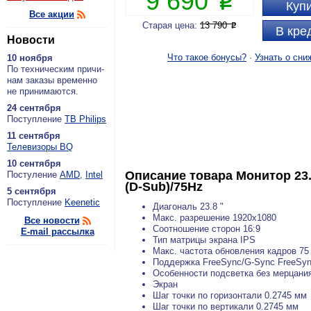
9 690
P
Купи
Все акции
Старая цена:
13 790
P
В кре
Новости
Что такое бонусы?
·
Узнать о сни
10 ноября
По тех­ни­че­ским при­чи­
нам за­ка­зы вре­мен­но
не при­ни­ма­ют­ся.
24 сентября
По­ступ­ле­ние
ТВ Philips
11 сентября
Теле­ви­зо­ры BQ
10 сентября
Описание товара
Монитор 23.
По­сту­ле­ние
AMD
,
Intel
(D-Sub)/75Hz
5 сентября
По­ступ­ле­ние
Keenetic
Диагональ 23.8 "
Макс. разрешение 1920x1080
Все новости
Соотношение сторон 16:9
E-mail рассылка
Тип матрицы экрана IPS
Макс. частота обновления кадров 75
Поддержка FreeSync/G-Sync FreeSy
Особенности подсветка без мерцания 
Экран
Шаг точки по горизонтали 0.2745 мм
Шаг точки по вертикали 0.2745 мм