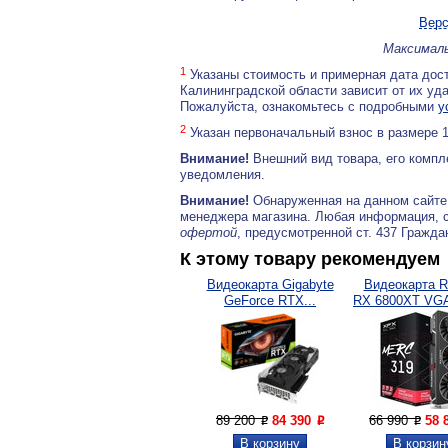
Верс
Максималь
1
Указаны стоимость и примерная дата дост
Калининградской области зависит от их уд
Пожалуйста, ознакомьтесь с подробными
у
2
Указан первоначальный взнос в размере 
Внимание!
Внешний вид товара, его компл
уведомления.
Внимание!
Обнаруженная на данном сайте
менеджера магазина. Любая информация, 
офертой
, предусмотренной ст. 437 Гражда
К этому товару рекомендуем
Видеокарта Gigabyte
Видеокарта R
GeForce RTX...
RX 6800XT VGA
89 200
84 390
66 990
58 
P
P
P