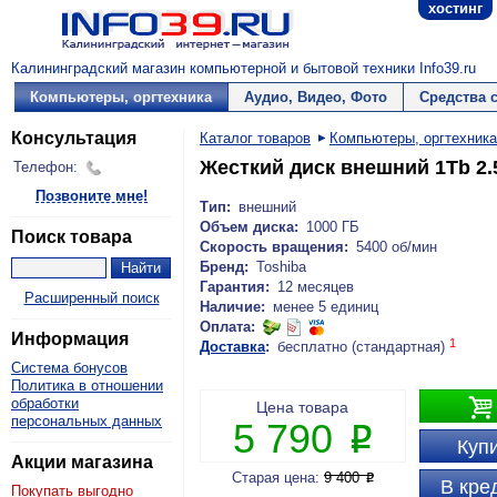
хостинг
Калининградский магазин компьютерной и бытовой техники Info39.ru
Компьютеры, оргтехника
Аудио, Видео, Фото
Средства 
Консультация
Каталог товаров
Компьютеры, оргтехника
Жесткий диск внешний 1Tb 2.
Телефон:
Позвоните мне!
Тип:
внешний
Объем диска:
1000 ГБ
Поиск товара
Скорость вращения:
5400 об/мин
Бренд:
Toshiba
Гарантия:
12 месяцев
Расширенный поиск
Наличие:
менее 5 единиц
Оплата:
Информация
1
Доставка
:
бесплатно (стандартная)
Система бонусов
Политика в отношении

обработки
Цена товара
персональных данных
5 790
P
Купи
Акции магазина
Старая цена:
9 400
P
В кре
Покупать выгодно