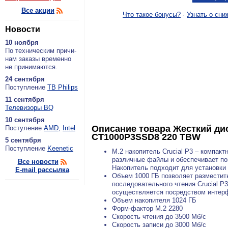
Все акции
Что такое бонусы?
·
Узнать о сни
Новости
10 ноября
По тех­ни­че­ским при­чи­
нам за­ка­зы вре­мен­но
не при­ни­ма­ют­ся.
24 сентября
По­ступ­ле­ние
ТВ Philips
11 сентября
Теле­ви­зо­ры BQ
10 сентября
Описание товара
Жесткий дис
По­сту­ле­ние
AMD
,
Intel
CT1000P3SSD8 220 TBW
5 сентября
По­ступ­ле­ние
Keenetic
M.2 накопитель Crucial P3 – компак
различные файлы и обеспечивает по
Все новости
Накопитель подходит для установки 
E-mail рассылка
Объем 1000 ГБ позволяет разместит
последовательного чтения Crucial P
осуществляется посредством интерф
Объем накопителя 1024 ГБ
Форм-фактор М.2 2280
Скорость чтения до 3500 Мб/с
Скорость записи до 3000 Мб/с