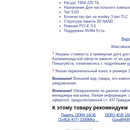
Ресурс TBW 220 ТБ
Назначение Для настольного компью
Тип SSD
Количество бит на ячейку 3 бит TLC
Структура памяти 3D NAND
Ревизия PCI-E 3.0
Поддержка NVMe Есть
Верс
Максималь
1
Указаны стоимость и примерная дата дост
Калининградской области зависит от их уд
Пожалуйста, ознакомьтесь с подробными
у
2
Указан первоначальный взнос в размере 
Внимание!
Внешний вид товара, его компл
уведомления.
Внимание!
Обнаруженная на данном сайте
менеджера магазина. Любая информация, 
офертой
, предусмотренной ст. 437 Гражда
К этому товару рекомендуем
Память DDR4 16GB
DDR3 4GB 16
(2x8Gb KIT) 3200Mhz...
GoodRAM.