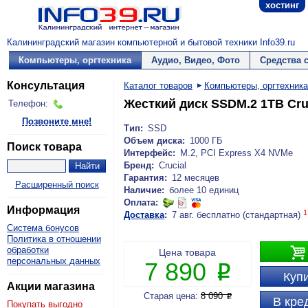
хостинг
Калининградский магазин компьютерной и бытовой техники Info39.ru
Компьютеры, оргтехника
Аудио, Видео, Фото
Средства 
Консультация
Каталог товаров
Компьютеры, оргтехника
Жесткий диск SSDM.2 1TB Cru
Телефон:
Позвоните мне!
Тип:
SSD
Объем диска:
1000 ГБ
Поиск товара
Интерфейс:
M.2, PCI Express X4 NVMe
Бренд:
Crucial
Гарантия:
12 месяцев
Расширенный поиск
Наличие:
более 10 единиц
Оплата:
Информация
1
Доставка
:
7 авг. бесплатно (стандартная)
Система бонусов
Политика в отношении

обработки
Цена товара
персональных данных
7 890
P
Купи
Акции магазина
Старая цена:
8 090
P
В кре
Покупать выгодно