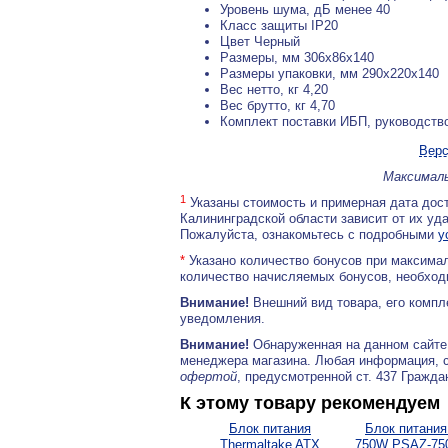
Уровень шума, дБ менее 40
Класс защиты IP20
Цвет Черный
Размеры, мм 306x86x140
Размеры упаковки, мм 290x220x140
Вес нетто, кг 4,20
Вес брутто, кг 4,70
Комплект поставки ИБП, руководство
Верс
Максималь
1
Указаны стоимость и примерная дата дост
Калининградской области зависит от их уд
Пожалуйста, ознакомьтесь с подробными
у
*
Указано количество бонусов при максимал
количество начисляемых бонусов, необходи
Внимание!
Внешний вид товара, его компл
уведомления.
Внимание!
Обнаруженная на данном сайте
менеджера магазина. Любая информация, 
офертой
, предусмотренной ст. 437 Гражда
К этому товару рекомендуем
Блок питания
Блок питания
Thermaltake ATX
750W PSAZ-750