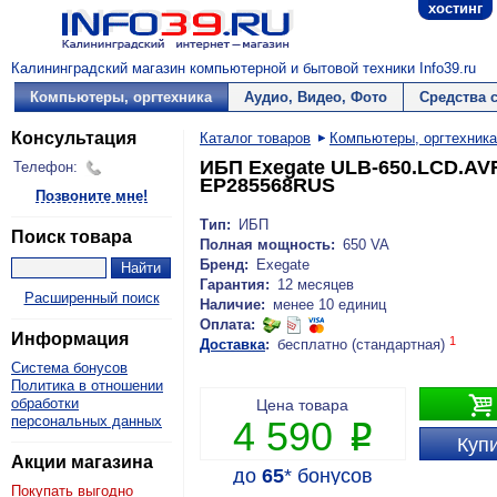
хостинг
Калининградский магазин компьютерной и бытовой техники Info39.ru
Компьютеры, оргтехника
Аудио, Видео, Фото
Средства 
Консультация
Каталог товаров
Компьютеры, оргтехника
ИБП Exegate ULB-650.LCD.AVR
Телефон:
EP285568RUS
Позвоните мне!
Тип:
ИБП
Поиск товара
Полная мощность:
650 VA
Бренд:
Exegate
Гарантия:
12 месяцев
Расширенный поиск
Наличие:
менее 10 единиц
Оплата:
Информация
1
Доставка
:
бесплатно (стандартная)
Система бонусов
Политика в отношении

обработки
Цена товара
персональных данных
4 590
P
Купи
Акции магазина
до
65
*
бонусов
Покупать выгодно