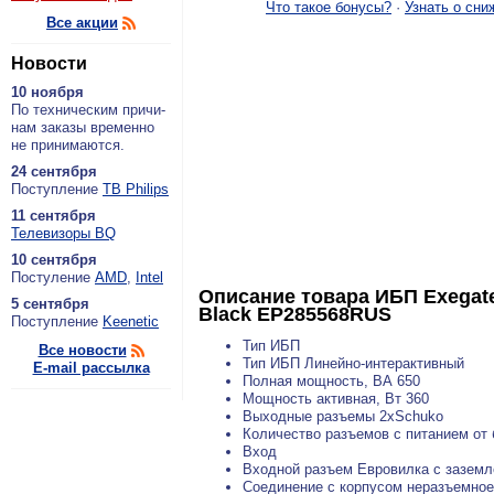
Что такое бонусы?
·
Узнать о сни
Все акции
Новости
10 ноября
По тех­ни­че­ским при­чи­
нам за­ка­зы вре­мен­но
не при­ни­ма­ют­ся.
24 сентября
По­ступ­ле­ние
ТВ Philips
11 сентября
Теле­ви­зо­ры BQ
10 сентября
По­сту­ле­ние
AMD
,
Intel
Описание товара
ИБП Exegate
5 сентября
Black EP285568RUS
По­ступ­ле­ние
Keenetic
Тип ИБП
Все новости
Тип ИБП Линейно-интерактивный
E-mail рассылка
Полная мощность, ВА 650
Мощность активная, Вт 360
Выходные разъемы 2xSchuko
Количество разъемов с питанием от
Вход
Входной разъем Евровилка с заземл
Соединение с корпусом неразъемное