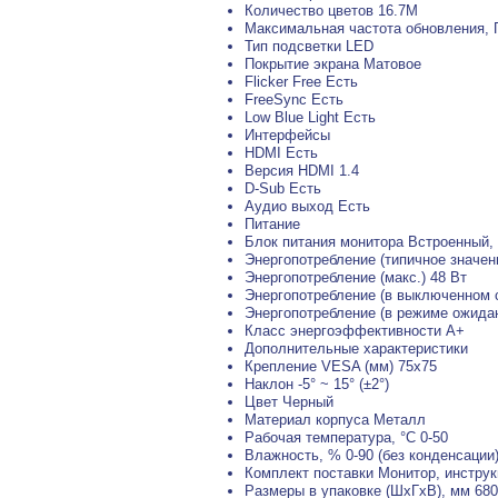
Количество цветов 16.7M
Максимальная частота обновления, 
Тип подсветки LED
Покрытие экрана Матовое
Flicker Free Есть
FreeSync Есть
Low Blue Light Есть
Интерфейсы
HDMI Есть
Версия HDMI 1.4
D-Sub Есть
Аудио выход Есть
Питание
Блок питания монитора Встроенный,
Энергопотребление (типичное значен
Энергопотребление (макс.) 48 Вт
Энергопотребление (в выключенном с
Энергопотребление (в режиме ожидан
Класс энергоэффективности A+
Дополнительные характеристики
Крепление VESA (мм) 75x75
Наклон -5° ~ 15° (±2°)
Цвет Черный
Материал корпуса Металл
Рабочая температура, °C 0-50
Влажность, % 0-90 (без конденсации
Комплект поставки Монитор, инструк
Размеры в упаковке (ШxГxВ), мм 68