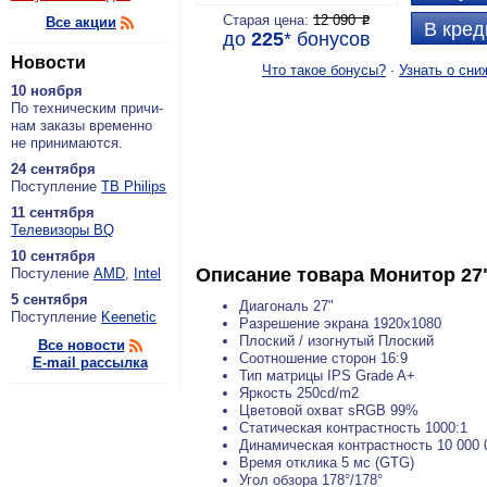
Старая цена:
12 090
Все акции
P
В кред
до
225
*
бонусов
Новости
Что такое бонусы?
·
Узнать о сни
10 ноября
По тех­ни­че­ским при­чи­
нам за­ка­зы вре­мен­но
не при­ни­ма­ют­ся.
24 сентября
По­ступ­ле­ние
ТВ Philips
11 сентября
Теле­ви­зо­ры BQ
10 сентября
Описание товара
Монитор 27
По­сту­ле­ние
AMD
,
Intel
5 сентября
Диагональ 27"
По­ступ­ле­ние
Keenetic
Разрешение экрана 1920x1080
Плоский / изогнутый Плоский
Все новости
Соотношение сторон 16:9
E-mail рассылка
Тип матрицы IPS Grade A+
Яркость 250cd/m2
Цветовой охват sRGB 99%
Статическая контрастность 1000:1
Динамическая контрастность 10 000 
Время отклика 5 мс (GTG)
Угол обзора 178°/178°