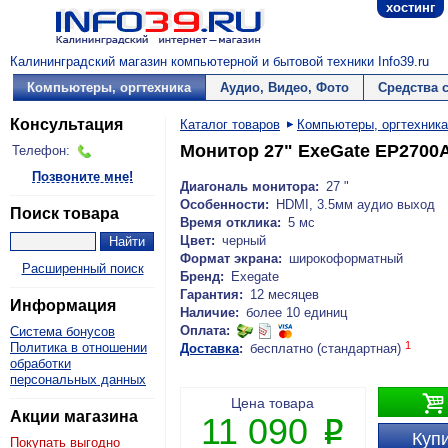
хостинг
Калининградский магазин компьютерной и бытовой техники Info39.ru
Компьютеры, оргтехника
Аудио, Видео, Фото
Средства 
Консультация
Каталог товаров
Компьютеры, оргтехника
Монитор 27" ExeGate EP2700
Телефон:
Позвоните мне!
Диагональ монитора:
27 "
Особенности:
HDMI, 3.5мм аудио выход
Поиск товара
Время отклика:
5 мс
Цвет:
черный
Формат экрана:
широкоформатный
Расширенный поиск
Бренд:
Exegate
Гарантия:
12 месяцев
Информация
Наличие:
более 10 единиц
Оплата:
Система бонусов
1
Политика в отношении
Доставка
:
бесплатно (стандартная)
обработки
персональных данных

Цена товара
Акции магазина
11 090
P
Купи
Покупать выгодно