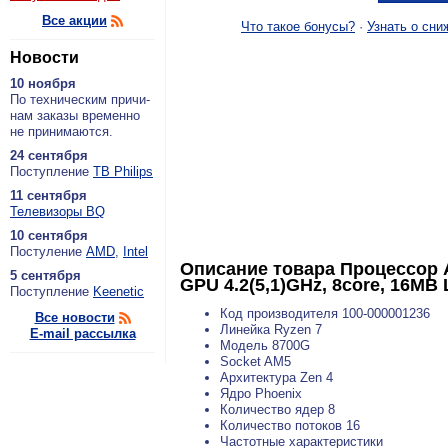
Все акции
Что такое бонусы?
·
Узнать о сни
Новости
10 ноября
По тех­ни­че­ским при­чи­
нам за­ка­зы вре­мен­но
не при­ни­ма­ют­ся.
24 сентября
По­ступ­ле­ние
ТВ Philips
11 сентября
Теле­ви­зо­ры BQ
10 сентября
По­сту­ле­ние
AMD
,
Intel
Описание товара
Процессор 
5 сентября
GPU 4.2(5,1)GHz, 8core, 16MB 
По­ступ­ле­ние
Keenetic
Код производителя 100-000001236
Все новости
Линейка Ryzen 7
E-mail рассылка
Модель 8700G
Socket AM5
Архитектура Zen 4
Ядро Phoenix
Количество ядер 8
Количество потоков 16
Частотные характеристики