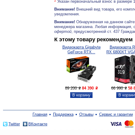
2
Указан первоначальный взнос в размере 
Внимание!
Внешний вид товара, его компл
уведомления.
Внимание!
Обнаруженная на данном сайте
менеджера магазина. Любая информация, 
офертой
, предусмотренной ст. 437 Гражда
К этому товару рекомендуем
Видеокарта Gigabyte
Видеокарта R
GeForce RTX...
RX 6800XT VGA
89 200
84 390
66 990
58 
P
P
P
Главная
Поддержка
Отзывы
Сервис и гарантии
Twitter
ВКонтакте