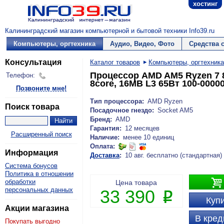
хостинг
Калининградский магазин компьютерной и бытовой техники Info39.ru
Компьютеры, оргтехника
Аудио, Видео, Фото
Средства 
Консультация
Каталог товаров
Компьютеры, оргтехника
Процессор AMD AM5 Ryzen 7 8
Телефон:
8core, 16MB L3 65Вт 100-0000
Позвоните мне!
Тип процессора:
AMD Ryzen
Поиск товара
Посадочное гнездо:
Socket AM5
Бренд:
AMD
Гарантия:
12 месяцев
Расширенный поиск
Наличие:
менее 10 единиц
Оплата:
Информация
Доставка
:
10 авг. бесплатно (стандартная)
Система бонусов
Политика в отношении

обработки
Цена товара
персональных данных
33 390
P
Купи
Акции магазина
В кред
Покупать выгодно