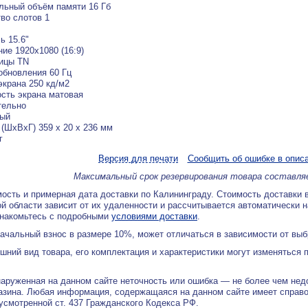
ьный объём памяти 16 Гб
во слотов 1
ь 15.6"
ие 1920x1080 (16:9)
ицы TN
обновления 60 Гц
экрана 250 кд/м2
сть экрана матовая
тельно
рый
(ШхВхГ) 359 x 20 x 236 мм
г
Версия для печати
Сообщить об ошибке в опис
Максимальный срок резервирования товара составля
ость и примерная дата доставки по Калининграду. Стоимость доставки 
й области зависит от их удаленности и рассчитывается автоматически 
знакомьтесь с подробными
условиями доставки
.
ачальный взнос в размере 10%, может отличаться в зависимости от вы
ний вид товара, его комплектация и характеристики могут изменяться 
аруженная на данном сайте неточность или ошибка — не более чем нед
азина. Любая информация, содержащаяся на данном сайте имеет справ
дусмотренной ст. 437 Гражданского Кодекса РФ.