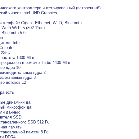
ического контроллера интегрированный (встроенный)
кий чипсет Intel UHD Graphics
нтерфейс Gigabit Ethernet, Wi-Fi, Bluetooth
Wi-Fi Wi-Fi 5 (802.11ac)
 Bluetooth 5.0
ор
итель Intel
Core i5
1235U
 частота 1300 МГц
процессора в режиме Turbo 4400 МГц
во ядер 10
оизводительные ядра 2
ффективные ядра 8
во потоков 12
ра есть
ые динамики да
ный микрофон да
ели данных
пителя SSD
тановленного SSD 512 Гб
ная память
тановленной памяти 8 Гб
яти DDR4