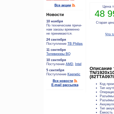
Все акции
Цена 
48 
Новости
10 ноября
Старая цен
По тех­ни­че­ским при­чи­
нам за­ка­зы вре­мен­но
не при­ни­ма­ют­ся.
Что т
24 сентября
По­ступ­ле­ние
ТВ Philips
11 сентября
Теле­ви­зо­ры BQ
10 сентября
По­сту­ле­ние
AMD
,
Intel
Описание 
5 сентября
TN/1920x10
По­ступ­ле­ние
Keenetic
(82TTA097I
Все новости
Код прои
E-mail рассылка
Тип ноут
Операцио
Разъёмы
Разъёмы 
Аккумул
Тип акку
Ёмкость 