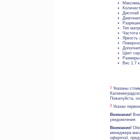
Максимал
Количест
Дисплей
Диагонал
Разрешен
Тип матр
Частота 
Яркость 
Поверхно
Дополни
Цвет се
Размеры 
Вес 1.7 к
1
Указаны стоим
Калининградско
Пожалуйста, о
2
Указан первон
Внимание!
Внеш
уведомления.
Внимание!
Обн
менеджера маг
офертой
, пре