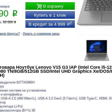

В корзину
товара
990
P
Купить в 1 клик
а:
63 000
P
2
В кредит за 4 899
P
акое бонусы?
·
Узнать о снижении цены
товара
Ноутбук Lenovo V15 G3 IAP (Intel Core i5-1
80 TN/8GB/512GB SSD/Intel UHD Graphics Xe/DOS/I
H)
зводителя 82TTA098IH
бук
нная система не установлена
 и интерфейсы
USB-A 2.0 (480 Мбит/с), USB-A 3.2 Gen1 (5 Гбит/с), USB Type-C, HDMI, R
ятор
мулятора Li-Pol
аккумулятора (Вт*ч) 38