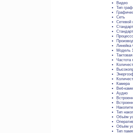
Видео
Тип граф
Графичес
Сеть
Сетевой и
Стандарт 
Стандарт
Процесс
Производ
Линейка 
Модель 
Тактовая
Частота 
Количест
Высокопр
Энергоэ
Количест
Камера
Веб-каме
Аудио
Встроенн
Встроен
Накопит
Тип нако
Объём ус
Оператив
Объём ус
Тип пам