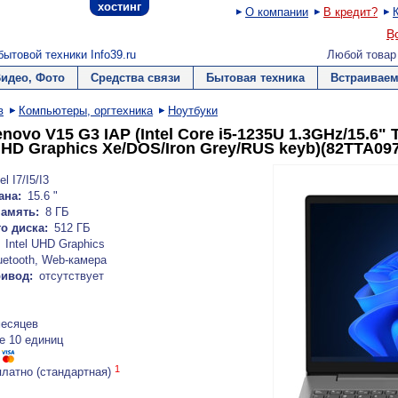
хостинг
О компании
В кредит?
В
ытовой техники Info39.ru
Любой товар
Видео, Фото
Средства связи
Бытовая техника
Встраиваем
в
Компьютеры, оргтехника
Ноутбуки
novo V15 G3 IAP (Intel Core i5-1235U 1.3GHz/15.6
UHD Graphics Xe/DOS/Iron Grey/RUS keyb)(82TTA097
el I7/I5/I3
ана:
15.6 "
амять:
8 ГБ
о диска:
512 ГБ
Intel UHD Graphics
uetooth, Web-камера
ривод:
отсутствует
месяцев
е 10 единиц
1
платно (стандартная)