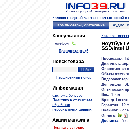
Калининградский магазин компьютерной и б
Компьютеры, оргтехника
Аудио, 
Консультация
Каталог товаро
Ноутбук Le
Телефон:
SSD/Intel 
Позвоните мне!
Процессор:
Int
Поиск товара
Диагональ экр
Оперативная п
Объем жестког
Расширенный поиск
Видеоадаптер:
Доп.опции:
Bl
Информация
Оптический п
Вес:
1.7 кг
Система бонусов
Бренд:
Lenovo
Политика в отношении
обработки
Гарантия:
12 
персональных данных
Наличие:
боле
Оплата:
Акции магазина
Доставка
:
бес
Покупать выгодно