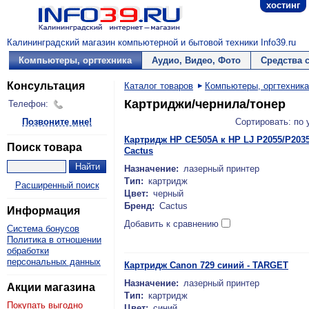
хостинг
Калининградский магазин компьютерной и бытовой техники Info39.ru
Компьютеры, оргтехника
Аудио, Видео, Фото
Средства 
Консультация
Каталог товаров
Компьютеры, оргтехника
Картриджи/чернила/тонер
Телефон:
Позвоните мне!
Сортировать: по
Картридж HP CE505A к HP LJ P2055/P203
Поиск товара
Cactus
Назначение:
лазерный принтер
Тип:
картридж
Расширенный поиск
Цвет:
черный
Бренд:
Cactus
Информация
Добавить к сравнению
Система бонусов
Политика в отношении
обработки
персональных данных
Картридж Canon 729 синий - TARGET
Назначение:
лазерный принтер
Акции магазина
Тип:
картридж
Покупать выгодно
Цвет:
синий