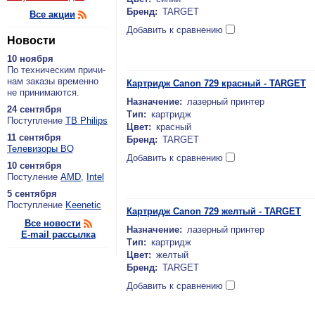
Бренд:
TARGET
Все акции
Добавить к сравнению
Новости
10 ноября
По тех­ни­че­ским при­чи­
нам за­ка­зы вре­мен­но
Картридж Canon 729 красный - TARGET
не при­ни­ма­ют­ся.
Назначение:
лазерный принтер
24 сентября
Тип:
картридж
По­ступ­ле­ние
ТВ Philips
Цвет:
красный
11 сентября
Бренд:
TARGET
Теле­ви­зо­ры BQ
Добавить к сравнению
10 сентября
По­сту­ле­ние
AMD
,
Intel
5 сентября
По­ступ­ле­ние
Keenetic
Картридж Canon 729 желтый - TARGET
Все новости
Назначение:
лазерный принтер
E-mail рассылка
Тип:
картридж
Цвет:
желтый
Бренд:
TARGET
Добавить к сравнению