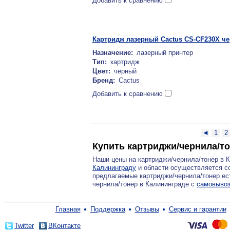
Добавить к сравнению
Картридж лазерный Cactus CS-CF230X чер
Назначение:
лазерный принтер
Тип:
картридж
Цвет:
черный
Бренд:
Cactus
Добавить к сравнению
◄
1
2
Купить картриджи/чернила/т
Наши цены на картриджи/чернила/тонер в 
Калининграду
и области осуществляется со
предлагаемые картриджи/чернила/тонер ест
чернила/тонер в Калининграде с
самовывоз
Главная
Поддержка
Отзывы
Сервис и гарантии
Twitter
ВКонтакте