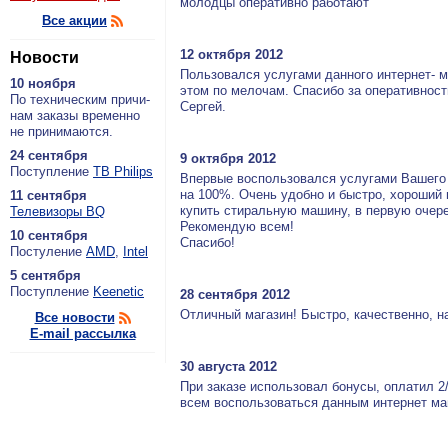
молодцы оперативно работают
Все акции
12 октября 2012
Новости
Пользовался услугами данного интернет- м
10 ноября
этом по мелочам. Спасибо за оперативнос
По тех­ни­че­ским при­чи­
Сергей.
нам за­ка­зы вре­мен­но
не при­ни­ма­ют­ся.
24 сентября
9 октября 2012
По­ступ­ле­ние
ТВ Philips
Впервые воспользовался услугами Вашего и
на 100%. Очень удобно и быстро, хороший
11 сентября
купить стиральную машину, в первую очере
Теле­ви­зо­ры BQ
Рекомендую всем!
10 сентября
Спасибо!
По­сту­ле­ние
AMD
,
Intel
5 сентября
По­ступ­ле­ние
Keenetic
28 сентября 2012
Отличный магазин! Быстро, качественно, 
Все новости
E-mail рассылка
30 августа 2012
При заказе использовал бонусы, оплатил 2/
всем воспользоваться данным интернет ма