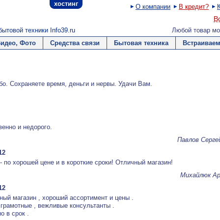
хостинг
О компании
В кредит?
В
ытовой техники Info39.ru
Любой товар мо
Видео, Фото
Средства связи
Бытовая техника
Встраиваем
о. Сохраняете время, деньги и нервы. Удачи Вам.
венно и недорого.
Павлов Серге
12
- по хорошей цене и в короткие сроки! Отличный магазин!
Михайлюк А
12
ный магазин , хороший ассортимент и цены .
 грамотные , вежливые консультанты .
о в срок .