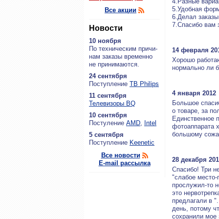
4.Разные вариа
5.Удобная форм
Все акции
6.Делал заказы
7.Спасибо вам з
Новости
10 ноября
По тех­ни­че­ским при­чи­
14 февраля 20
нам за­ка­зы вре­мен­но
Хорошо работают
не при­ни­ма­ют­ся.
нормально ли б
24 сентября
По­ступ­ле­ние
ТВ Philips
4 января 2012
11 сентября
Большое спаси
Теле­ви­зо­ры BQ
о товаре, за пол
10 сентября
Единственное п
По­сту­ле­ние
AMD
,
Intel
фотоаппарата х
большому сожа
5 сентября
По­ступ­ле­ние
Keenetic
Все новости
28 декабря 201
E-mail рассылка
Спасибо! Три н
"слабое место-
прослужил-то н
это нервотрепка
предлагали в ".
день, потому чт
сохранили мое 