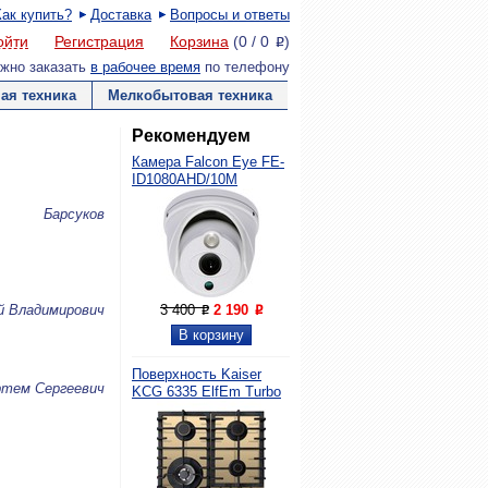
Как купить?
Доставка
Вопросы и ответы
ойти
Регистрация
Корзина
(
0
/
0
)
P
жно заказать
в рабочее время
по телефону
ая техника
Мелкобытовая техника
Рекомендуем
Камера Falcon Eye FE-
ID1080AHD/10M
Барсуков
й Владимирович
3 400
2 190
P
P
Поверхность Kaiser
ртем Сергеевич
KCG 6335 ElfEm Turbo