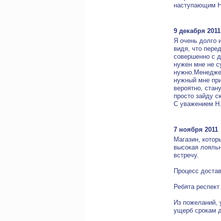
наступающим Н
9 декабря 2011
Я очень долго 
видя, что пере
совершенно с д
нужен мне не с
нужно.Менеджер
нужный мне при
вероятно, стан
просто зайду с
С уважением Н
7 ноября 2011
Магазин, котор
высокая лояльн
встречу.
Процесс достав
Ребята респект
Из пожеланий, 
ущерб срокам д