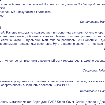
азин: всё четко и оперативно! Получить консультацию? - без проблем: 
огут.
лательный к покупателю коллектив!
ое!
Каталевская На
1
ый. Раньше никогда не пользовался интернет-магазинами. Очень опера
газина, вежливые, доброжелательные. Заказал комплектующие компьюте
о сложно найти. А здесь они были. Мне понравилось, цены хорошие. Еди
 ассортимент товаров был побольше. Ну это наверно зависит от поставок
тличное, цены ниже, чем в розничной сети города, очень удобно соверш
а
Смирнова Наде
зовалась услугами этого замечательного магазина. Как всегда - всё на в
и оперативность выполнения заказов. СПАСИБО!
Каталевская На
Вашем магазине чехол Apple для iPAD2 Smart Cover. Очень доволен. Дос