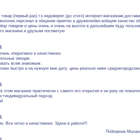
 товар (первый раз).т.к.недоверял (до этого) интернет-магазинам.достав
волочек.персонал в общении приятен и дружелюбен.вобщем качество о
ыбор товаров и цены очень и очень на высоте.в дальнейшем буду пользо
го магазина и друзьям посоветую.
1
чень оперативно и качественно.
тельные эмоции.
овать всем знакомым.
лнен быстро и на нужную мне дату, цены реально ниже среднегородских
1
 этом магазине практически с самого его открытия и ни разу не пожале
ис+индивидуальный подход.
а!
1
. Все четко и качественно. Удачи в работе!!!
Подгорнов Михаи
1