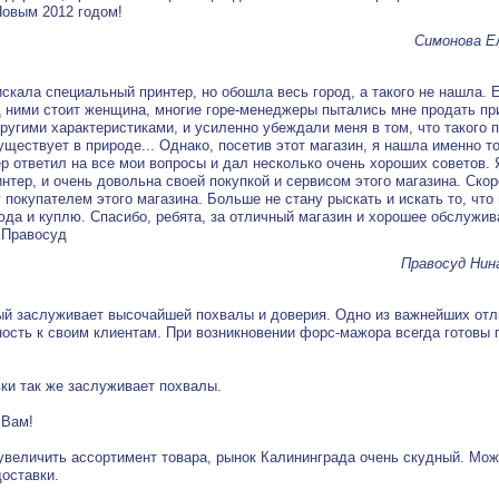
овым 2012 годом!
Симонова Е
искала специальный принтер, но обошла весь город, а такого не нашла. 
д ними стоит женщина, многие горе-менеджеры пытались мне продать пр
ругими характеристиками, и усиленно убеждали меня в том, что такого п
уществует в природе... Однако, посетив этот магазин, я нашла именно т
 ответил на все мои вопросы и дал несколько очень хороших советов. 
нтер, и очень довольна своей покупкой и сервисом этого магазина. Скор
у покупателем этого магазина. Больше не стану рыскать и искать то, что
юда и куплю. Спасибо, ребята, за отличный магазин и хорошее обслужив
.Правосуд
Правосуд Нин
ый заслуживает высочайшей похвалы и доверия. Одно из важнейших отл
ость к своим клиентам. При возникновении форс-мажора всегда готовы 
ки так же заслуживает похвалы.
 Вам!
увеличить ассортимент товара, рынок Калининграда очень скудный. Мож
оставки.