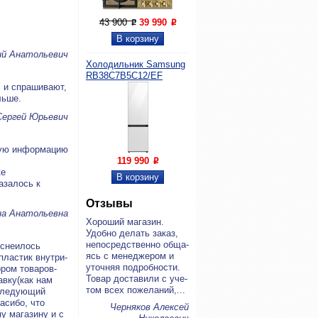
43 900
39 990
P
P
ий Анатольевич
Холодильник Samsung
RB38C7B5C12/EF
, и спрашивают,
льше.
Сергей Юрьевич
ную информацию
119 990
P
ке
азалось к
Отзывы
на Анатольевна
Хо­ро­ший ма­га­зин.
Удоб­но де­лать за­каз,
непо­сред­ствен­но об­ща­
яснеилось
ясь с ме­не­дже­ром и
пластик внутри-
уточ­няя по­дроб­но­сти.
ором товаров-
То­вар до­ста­ви­ли с уче­
авку(как нам
том всех по­же­ла­ний,...
 следующий
асибо, что
Черняков Алексей
у магазину и с