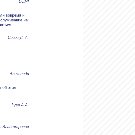
DOMI
или вовремя и
бслуживание на
ваться
Сигов Д. А.
.
Александр
л об этом-
Зуев A.A.
л Владимирович