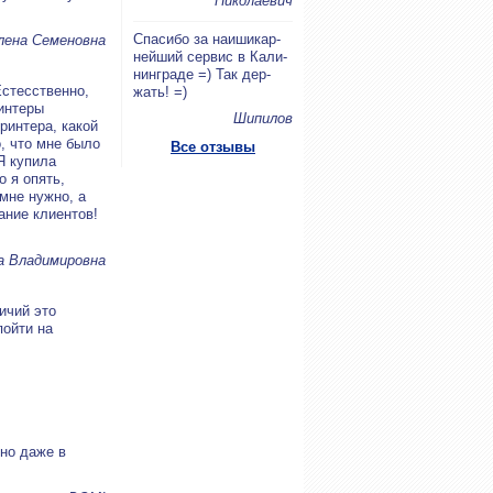
Николаевич
Спа­си­бо за на­и­ши­кар­
лена Семеновна
ней­ший сер­вис в Ка­ли­
нин­гра­де =) Так дер­
Естесственно,
жать! =)
интеры
Шипилов
ринтера, какой
о, что мне было
Все отзывы
Я купила
о я опять,
 мне нужно, а
ание клиентов!
а Владимировна
ичий это
пойти на
но даже в