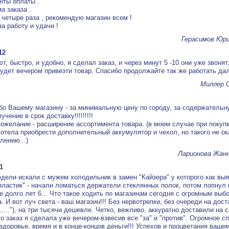
нты оплаты .
а заказа .
 четыре раза , рекомендую магазин всем !
а работу и удачи !
Герасимов Юр
12
, быстро, и удобно, я сделал заказ, и через минут 5 -10 они уже звонят
удет вечером привезти товар. Спасибо продолжайте так же работать да
Миллер 
бо Вашему магазину - за минимальную цену по городу, за содержатель
учение в срок доставку!!!!!!!!!
ожелание - расширение ассортимента товара. (в моем случае при покуп
отела приобрести дополнительный аккумулятор и чехол, но такого не ок
лению...)
Ларионова Жан
1
едели искали с мужем холодильник в замен "Кайзера" у которого как вы
пластик" - начали ломаться держатели стеклянных полок, потом лопнул 
е долго лет 6... Что такое ходить по магазинам сегодня с огромным выб
. И вот луч света - ваш магазин!!! Без нервотрепки, без очереди на дост
....."), на три тысячи дешевле. Четко, вежливо, аккуратно доставили на
о заказ я сделала уже вечером-взвесив все "за" и "против". Огромное сп
здоровье, время и в конце-концов деньги!!! Успехов и процветания вашем