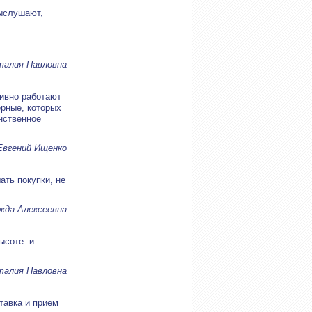
выслушают,
талия Павловна
тивно работают
рные, которых
нственное
.
Евгений Ищенко
ать покупки, не
жда Алексеевна
ысоте: и
талия Павловна
тавка и прием