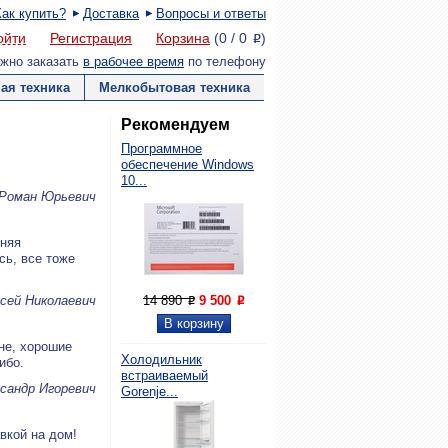
Как купить?
Доставка
Вопросы и ответы
ойти
Регистрация
Корзина
(
0
/
0
)
P
жно заказать
в рабочее время
по телефону
ая техника
Мелкобытовая техника
Рекомендуем
Программное
обеспечение Windows
10...
 Роман Юрьевич
чняя
сь, все тоже
сей Николаевич
14 890
9 500
P
P
не, хорошие
Холодильник
ибо.
встраиваемый
сандр Игоревич
Gorenje...
вкой на дом!