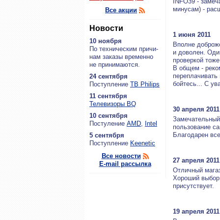
INFO39 - замеч
минусам) - рас
Все акции
Новости
1 июня 2011
10 ноября
Вполне доброже
По тех­ни­че­ским при­чи­
и доволен. Оди
нам за­ка­зы вре­мен­но
проверкой тоже
не при­ни­ма­ют­ся.
В общем - реко
переплачивать 
24 сентября
бойтесь... С у
По­ступ­ле­ние
ТВ Philips
11 сентября
Теле­ви­зо­ры BQ
30 апреля 2011
10 сентября
Замечательный 
По­сту­ле­ние
AMD
,
Intel
пользование са
Благодарен вс
5 сентября
По­ступ­ле­ние
Keenetic
Все новости
27 апреля 2011
E-mail рассылка
Отличный магаз
Хороший выбор,
присутствует.
19 апреля 2011