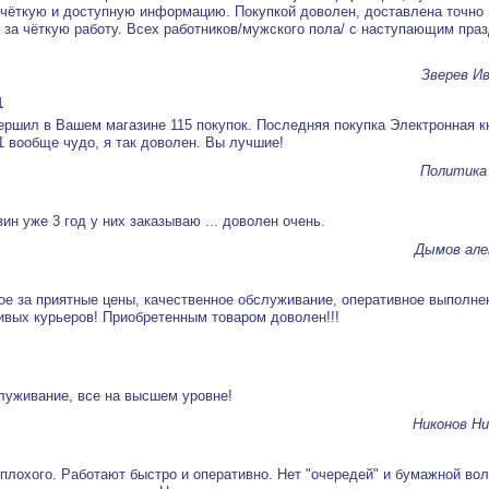
 чёткую и доступную информацию. Покупкой доволен, доставлена точно 
 за чёткую работу. Всех работников/мужского пола/ с наступающим пра
Зверев И
1
вершил в Вашем магазине 115 покупок. Последняя покупка Электронная к
1 вообще чудо, я так доволен. Вы лучшие!
Политика
ин уже 3 год у них заказываю ... доволен очень.
Дымов але
е за приятные цены, качественное обслуживание, оперативное выполнен
ивых курьеров! Приобретенным товаром доволен!!!
луживание, все на высшем уровне!
Никонов Ни
о плохого. Работают быстро и оперативно. Нет "очередей" и бумажной во