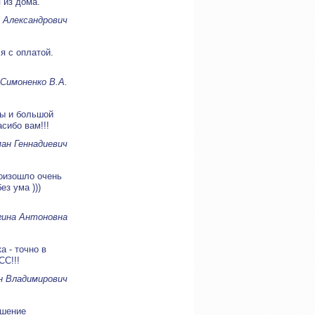
 из дома.
 Александрович
я с оплатой.
Симоненко В.А.
ны и большой
асибо вам!!!
ан Геннадиевич
роизошло очень
ез ума )))
гина Антоновна
а - точно в
СС!!!
н Владимирович
ошение