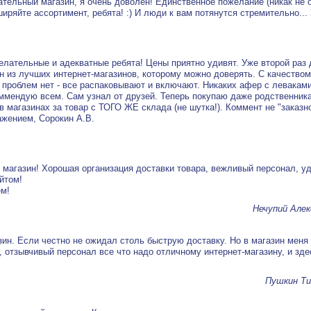
ательный магазин, я очень доволен! Единственное пожелание (никак не 
ширяйте ассортимент, ребята! :) И люди к вам потянутся стремительно...
лательные и адекватные ребята! Цены приятно удивят. Уже второй раз
н из лучших интернет-магазинов, которому можно доверять. С качеством
 проблем нет - все распаковывают и включают. Никаких афер с леваками 
ммендую всем. Сам узнал от друзей. Теперь покупаю даже родственника
в магазинах за товар с ТОГО ЖЕ склада (не шутка!). Коммент не "заказно
важением, Сорокин А.В.
магазин! Хорошая организация доставки товара, вежливый персонал, у
йтом!
ем!
Нечупий Алек
ин. Если честно не ожидал столь быструю доставку. Но в магазин меня
 отзывчивый персонал все что надо отличному интернет-магазину, и зде
Пушкин Ти