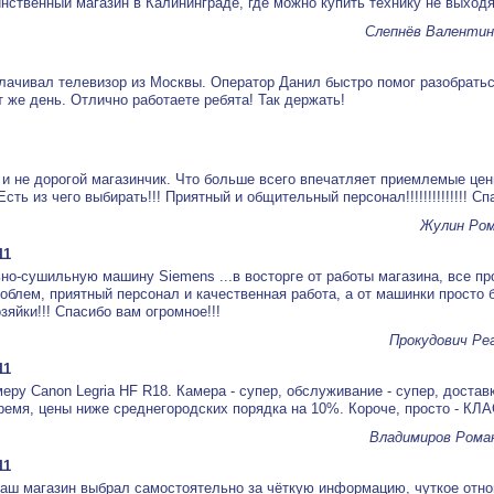
нственный магазин в Калининграде, где можно купить технику не выходя
Слепнёв Валентин
лачивал телевизор из Москвы. Оператор Данил быстро помог разобратьс
т же день. Отлично работаете ребята! Так держать!
и не дорогой магазинчик. Что больше всего впечатляет приемлемые це
Есть из чего выбирать!!! Приятный и общительный персонал!!!!!!!!!!!!!! Сп
Жулин Ром
11
но-сушильную машину Siemens ...в восторге от работы магазина, все п
роблем, приятный персонал и качественная работа, а от машинки просто б
зяйки!!! Спасибо вам огромное!!!
Прокудович Ре
11
еру Canon Legria HF R18. Камера - супер, обслуживание - супер, доставк
ремя, цены ниже среднегородских порядка на 10%. Короче, просто - КЛА
Владимиров Рома
11
аш магазин выбрал самостоятельно за чёткую информацию, чуткое отн