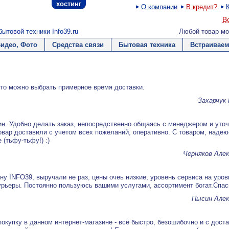
хостинг
О компании
В кредит?
В
ытовой техники Info39.ru
Любой товар мо
Видео, Фото
Средства связи
Бытовая техника
Встраиваем
то можно выбрать примерное время доставки.
Захарчук
н. Удобно делать заказ, непосредственно общаясь с менеджером и уто
овар доставили с учетом всех пожеланий, оперативно. С товаром, надею
 (тьфу-тьфу!) :)
Черняков Алек
ну INFO39, выручали не раз, цены очеь низкие, уровень сервиса на уров
рьеры. Постоянно пользуюсь вашими услугами, ассортимент богат.Спас
Пысин Алек
окупку в данном интернет-магазине - всё быстро, безошибочно и с доста