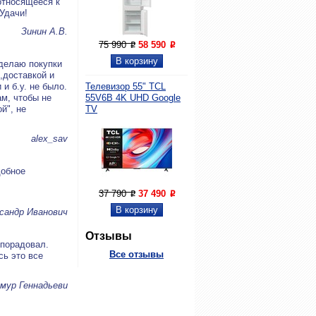
относящееся к
 Удачи!
Зинин А.В.
75 990
58 590
P
P
 делаю покупки
,доставкой и
и б.у. не было.
Телевизор 55" TCL
м, чтобы не
55V6B 4K UHD Google
й", не
TV
alex_sav
добное
37 790
37 490
P
P
сандр Иванович
Отзывы
 порадовал.
Все отзывы
сь это все
мур Геннадьеви