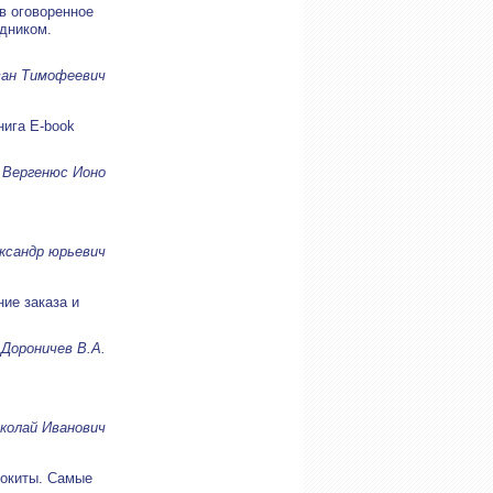
в оговоренное
здником.
ван Тимофеевич
нига E-book
 Вергенюс Ионо
ксандр юрьевич
ие заказа и
Дороничев В.А.
колай Иванович
локиты. Самые