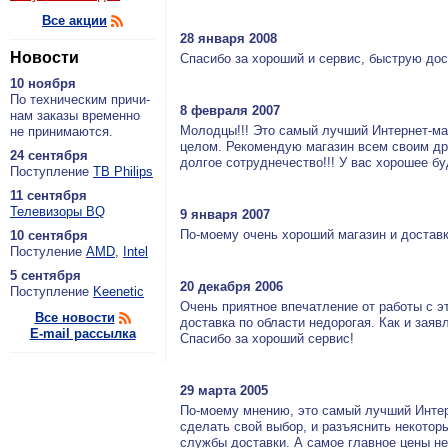
Все акции
28 января 2008
Новости
Спасибо за хороший и сервис, быструю дос
10 ноября
По тех­ни­че­ским при­чи­
8 февраля 2007
нам за­ка­зы вре­мен­но
Молодцы!!! Это самый лучший Интернет-маг
не при­ни­ма­ют­ся.
целом. Рекомендую магазин всем своим др
24 сентября
долгое сотруднечество!!! У вас хорошее бу
По­ступ­ле­ние
ТВ Philips
11 сентября
Теле­ви­зо­ры BQ
9 января 2007
По-моему очень хороший магазин и доставк
10 сентября
По­сту­ле­ние
AMD
,
Intel
5 сентября
20 декабря 2006
По­ступ­ле­ние
Keenetic
Очень приятное впечатление от работы с э
Все новости
доставка по области недорогая. Как и заяв
E-mail рассылка
Спасибо за хороший сервис!
29 марта 2005
По-моему мнению, это самый лучший Интерн
сделать свой выбор, и разъяснить некотор
службы доставки. А самое главное цены н