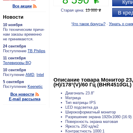
P
Купи
Все акции
Старая цена:
13 000
P
В кре
Новости
Что такое бонусы?
·
Узнать о сни
10 ноября
По тех­ни­че­ским при­чи­
нам за­ка­зы вре­мен­но
не при­ни­ма­ют­ся.
24 сентября
По­ступ­ле­ние
ТВ Philips
11 сентября
Теле­ви­зо­ры BQ
10 сентября
По­сту­ле­ние
AMD
,
Intel
Описание товара
Монитор 23,
5 сентября
(H)/178°(V)/60 Гц (BHR4510GL)
По­ступ­ле­ние
Keenetic
Диагональ 23.8"
Все новости
Матрица
E-mail рассылка
Тип матрицы IPS
LED подсветка да
Широкоформатный монитор
Разрешение экрана 1920x1080 (16:9)
Поверхность экрана матовая
Яркость 250 кд/м2
Контрастность 1000:1