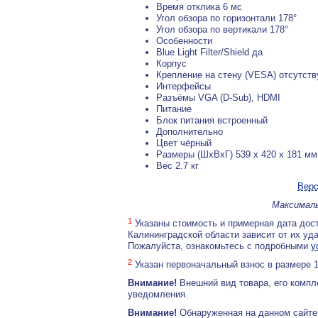
Время отклика 6 мс
Угол обзора по горизонтали 178°
Угол обзора по вертикали 178°
Особенности
Blue Light Filter/Shield да
Корпус
Крепление на стену (VESA) отсутств
Интерфейсы
Разъёмы VGA (D-Sub), HDMI
Питание
Блок питания встроенный
Дополнительно
Цвет чёрный
Размеры (ШхВхГ) 539 x 420 x 181 мм
Вес 2.7 кг
Верс
Максималь
1
Указаны стоимость и примерная дата дост
Калининградской области зависит от их уд
Пожалуйста, ознакомьтесь с подробными
у
2
Указан первоначальный взнос в размере 
Внимание!
Внешний вид товара, его компл
уведомления.
Внимание!
Обнаруженная на данном сайте