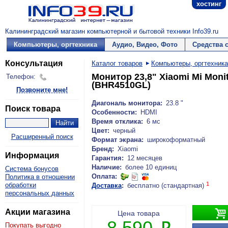
хостинг
Калининградский магазин компьютерной и бытовой техники Info39.ru
Компьютеры, оргтехника
Аудио, Видео, Фото
Средства 
Консультация
Каталог товаров
Компьютеры, оргтехника
Монитор 23,8" Xiaomi Mi Monit
Телефон:
(BHR4510GL)
Позвоните мне!
Диагональ монитора:
23.8 "
Поиск товара
Особенности:
HDMI
Время отклика:
6 мс
Цвет:
черный
Расширенный поиск
Формат экрана:
широкоформатный
Бренд:
Xiaomi
Информация
Гарантия:
12 месяцев
Наличие:
более 10 единиц
Система бонусов
Оплата:
Политика в отношении
1
обработки
Доставка
:
бесплатно (стандартная)
персональных данных

Акции магазина
Цена товара
8 590
Покупать выгодно