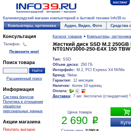
хостинг
Калининградский магазин компьютерной и бытовой техники Info39.ru
Компьютеры, оргтехника
Аудио, Видео, Фото
Средства 
Консультация
Каталог товаров
Компьютеры, оргтехника
Жесткий диск SSD M.2 250GB 
Телефон:
NT01NV3000-250-E4X 150 TBW
Позвоните мне!
Тип:
SSD
Поиск товара
Объем диска:
250 ГБ
Интерфейс:
M.2, PCI Express X4 NVMe
Бренд:
Netac
Расширенный поиск
Гарантия:
12 месяцев
Наличие:
более 10 единиц
Информация
Оплата:
1
Доставка
:
7 авг. бесплатно (стандартная)
Система бонусов
Политика в отношении
обработки

персональных данных
Цена товара
2 690
P
Акции магазина
Купи
Покупать выгодно
Старая цена:
3 290
P