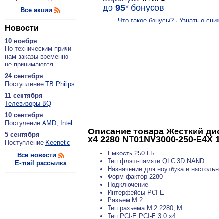
до
95
*
бонусов
Все акции
Что такое бонусы?
·
Узнать о сни
Новости
10 ноября
По тех­ни­че­ским при­чи­
нам за­ка­зы вре­мен­но
не при­ни­ма­ют­ся.
24 сентября
По­ступ­ле­ние
ТВ Philips
11 сентября
Теле­ви­зо­ры BQ
10 сентября
По­сту­ле­ние
AMD
,
Intel
Описание товара
Жесткий дис
5 сентября
x4 2280 NT01NV3000-250-E4X 
По­ступ­ле­ние
Keenetic
Емкость 250 ГБ
Все новости
Тип флэш-памяти QLC 3D NAND
E-mail рассылка
Назначение для ноутбука и настоль
Форм-фактор 2280
Подключение
Интерфейсы PCI-E
Разъем M.2
Тип разъема M.2 2280, M
Тип PCI-E PCI-E 3.0 x4