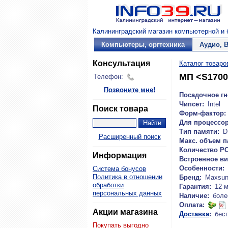
Калининградский магазин компьютерной и б
Компьютеры, оргтехника
Аудио, 
Консультация
Каталог товаро
МП <S1700
Телефон:
Позвоните мне!
Посадочное гн
Чипсет:
Intel
Поиск товара
Форм-фактор:
Для процессор
Тип памяти:
D
Расширенный поиск
Макс. объем п
Количество PC
Информация
Встроенное ви
Особенности:
Система бонусов
Политика в отношении
Бренд:
Maxsu
обработки
Гарантия:
12 
персональных данных
Наличие:
боле
Оплата:
Акции магазина
Доставка
:
бес
Покупать выгодно