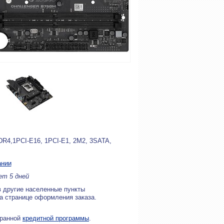
R4,1PCI-E16, 1PCI-E1, 2M2, 3SATA,
ании
ет 5 дней
в другие населенные пункты
на странице оформления заказа.
бранной
кредитной программы
.