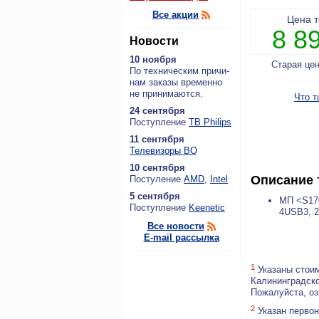
Все акции
Цена 
8 8
Новости
10 ноября
Старая це
По тех­ни­че­ским при­чи­
нам за­ка­зы вре­мен­но
не при­ни­ма­ют­ся.
Что т
24 сентября
По­ступ­ле­ние
ТВ Philips
11 сентября
Теле­ви­зо­ры BQ
10 сентября
Описание 
По­сту­ле­ние
AMD
,
Intel
5 сентября
МП <S170
По­ступ­ле­ние
Keenetic
4USB3, 
Все новости
E-mail рассылка
1
Указаны стоим
Калининградско
Пожалуйста, о
2
Указан первон