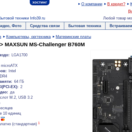
хостинг
О компании
В кредит?
В
ытовой техники Info39.ru
Любой товар мо
Видео, Фото
Средства связи
Бытовая техника
Встраиваем
в
Компьютеры, оргтехника
Материнские платы
> MAXSUN MS-Challenger B760M
ездо:
LGA1700
microATX
ов:
Intel
DR4
амяти:
64 ГБ
I(PCI-EX):
2
део:
да
слот М.2, USB 3.2
n
месяцев
е 10 единиц
1
платно (стандартная)