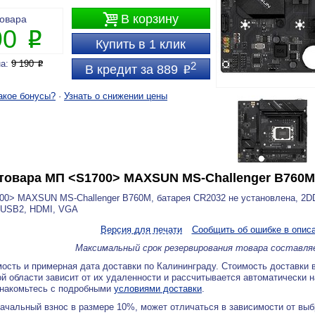

В корзину
товара
90
P
Купить в 1 клик
на:
9 190
P
2
В кредит за 889
P
акое бонусы?
·
Узнать о снижении цены
товара
МП <S1700> MAXSUN MS-Challenger B760M
0> MAXSUN MS-Challenger B760M, батарея CR2032 не установлена, 2DD
2USB2, HDMI, VGA
Версия для печати
Сообщить об ошибке в опис
Максимальный срок резервирования товара составля
ость и примерная дата доставки по Калининграду. Стоимость доставки 
й области зависит от их удаленности и рассчитывается автоматически 
знакомьтесь с подробными
условиями доставки
.
ачальный взнос в размере 10%, может отличаться в зависимости от вы