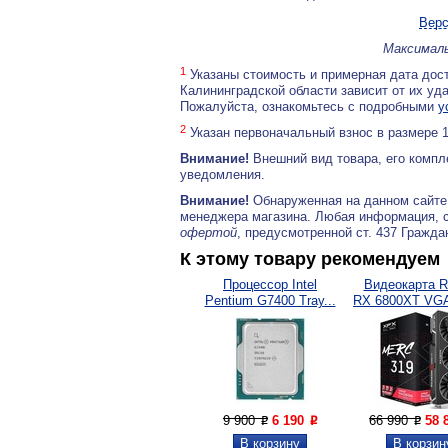
Верс
Максималь
1
Указаны стоимость и примерная дата дост
Калининградской области зависит от их уд
Пожалуйста, ознакомьтесь с подробными
у
2
Указан первоначальный взнос в размере 
Внимание!
Внешний вид товара, его компл
уведомления.
Внимание!
Обнаруженная на данном сайте
менеджера магазина. Любая информация, 
офертой
, предусмотренной ст. 437 Гражда
К этому товару рекомендуем
Процессор Intel
Видеокарта R
Pentium G7400 Tray...
RX 6800XT VGA
9 900
6 190
66 990
58 
P
P
P