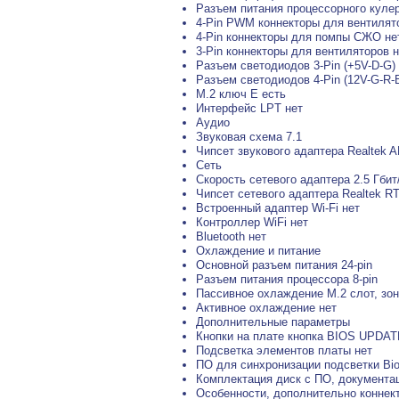
Разъем питания процессорного кулер
4-Pin PWM коннекторы для вентилят
4-Pin коннекторы для помпы СЖО не
3-Pin коннекторы для вентиляторов н
Разъем светодиодов 3-Pin (+5V-D-G)
Разъем светодиодов 4-Pin (12V-G-R-B
M.2 ключ E есть
Интерфейс LPT нет
Аудио
Звуковая схема 7.1
Чипсет звукового адаптера Realtek 
Сеть
Скорость сетевого адаптера 2.5 Гбит
Чипсет сетевого адаптера Realtek R
Встроенный адаптер Wi-Fi нет
Контроллер WiFi нет
Bluetooth нет
Охлаждение и питание
Основной разъем питания 24-pin
Разъем питания процессора 8-pin
Пассивное охлаждение M.2 слот, зо
Активное охлаждение нет
Дополнительные параметры
Кнопки на плате кнопка BIOS UPDA
Подсветка элементов платы нет
ПО для синхронизации подсветки Bio
Комплектация диск с ПО, документац
Особенности, дополнительно коннек