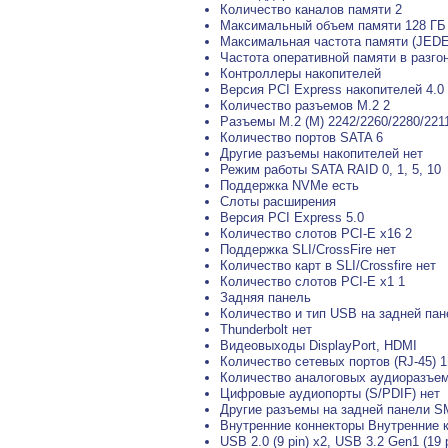
Количество каналов памяти 2
Максимальный объем памяти 128 ГБ
Максимальная частота памяти (JEDE
Частота оперативной памяти в разго
Контроллеры накопителей
Версия PCI Express накопителей 4.0
Количество разъемов M.2 2
Разъемы M.2 (M) 2242/2260/2280/2211
Количество портов SATA 6
Другие разъемы накопителей нет
Режим работы SATA RAID 0, 1, 5, 10
Поддержка NVMe есть
Слоты расширения
Версия PCI Express 5.0
Количество слотов PCI-E x16 2
Поддержка SLI/CrossFire нет
Количество карт в SLI/Crossfire нет
Количество слотов PCI-E x1 1
Задняя панель
Количество и тип USB на задней пан
Thunderbolt нет
Видеовыходы DisplayPort, HDMI
Количество сетевых портов (RJ-45) 1
Количество аналоговых аудиоразъем
Цифровые аудиопорты (S/PDIF) нет
Другие разъемы на задней панели SM
Внутренние коннекторы Внутренние 
USB 2.0 (9 pin) x2, USB 3.2 Gen1 (19