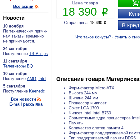

Цена товара
Все акции
18 390
P
Купи
Новости
Старая цена:
18 490
P
В кред
10 ноября
По тех­ни­че­ским при­чи­
нам за­ка­зы вре­мен­но
Что такое бонусы?
·
Узнать о сни
не при­ни­ма­ют­ся.
24 сентября
По­ступ­ле­ние
ТВ Philips
11 сентября
Теле­ви­зо­ры BQ
10 сентября
Описание товара
Материнская
По­сту­ле­ние
AMD
,
Intel
5 сентября
Форм-фактор Micro-ATX
По­ступ­ле­ние
Keenetic
Высота 244 мм
Ширина 244 мм
Все новости
Процессор и чипсет
E-mail рассылка
Сокет LGA 1700
Чипсет Intel Intel B760
Совместимые ядра процессоров Intel 
Память
Количество слотов памяти 4
Форм-фактор поддерживаемой памя
Тип поддерживаемой памяти DDR5