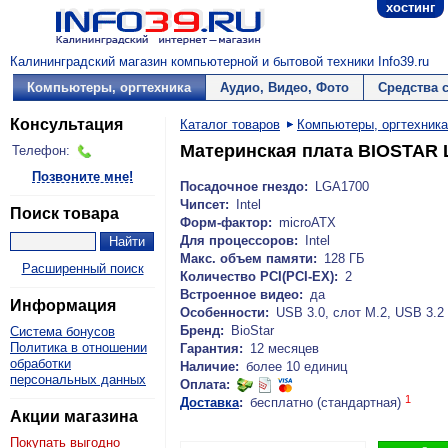
хостинг
Калининградский магазин компьютерной и бытовой техники Info39.ru
Компьютеры, оргтехника
Аудио, Видео, Фото
Средства 
Консультация
Каталог товаров
Компьютеры, оргтехника
Материнская плата BIOSTAR LG
Телефон:
Позвоните мне!
Посадочное гнездо:
LGA1700
Чипсет:
Intel
Поиск товара
Форм-фактор:
microATX
Для процессоров:
Intel
Макс. объем памяти:
128 ГБ
Расширенный поиск
Количество PCI(PCI-EX):
2
Встроенное видео:
да
Информация
Особенности:
USB 3.0, слот М.2, USB 3.2
Бренд:
BioStar
Система бонусов
Политика в отношении
Гарантия:
12 месяцев
обработки
Наличие:
более 10 единиц
персональных данных
Оплата:
1
Доставка
:
бесплатно (стандартная)
Акции магазина
Покупать выгодно