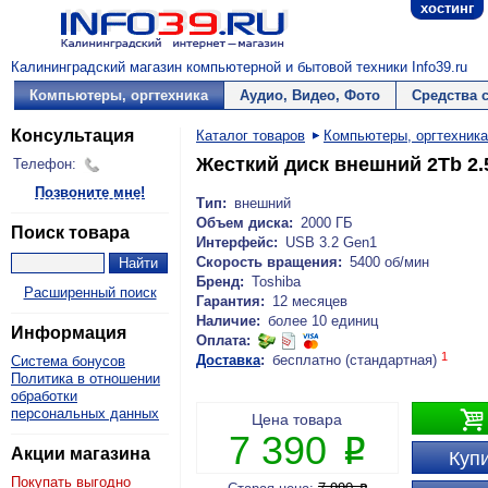
хостинг
Калининградский магазин компьютерной и бытовой техники Info39.ru
Компьютеры, оргтехника
Аудио, Видео, Фото
Средства 
Консультация
Каталог товаров
Компьютеры, оргтехника
Жесткий диск внешний 2Tb 2.
Телефон:
Позвоните мне!
Тип:
внешний
Объем диска:
2000 ГБ
Поиск товара
Интерфейс:
USB 3.2 Gen1
Скорость вращения:
5400 об/мин
Бренд:
Toshiba
Расширенный поиск
Гарантия:
12 месяцев
Наличие:
более 10 единиц
Информация
Оплата:
1
Доставка
:
бесплатно (стандартная)
Система бонусов
Политика в отношении
обработки
персональных данных

Цена товара
7 390
P
Акции магазина
Купи
Покупать выгодно