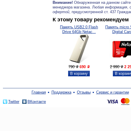
Внимание!
Обнаруженная на данном сайте
менеджера магазина. Любая информация, 
офертой
, предусмотренной ст. 437 Гражда
К этому товару рекомендуем
Память USB2.0 Flash
Память micro 
Drive 64Gb Netac...
Digital Card
790
690
2 990
2 2
P
P
P
Главная
Поддержка
Отзывы
Сервис и гарантии
Twitter
ВКонтакте