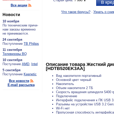
Старая цена:
7 990
P
В кре
Все акции
Что такое бонусы?
·
Узнать о сни
Новости
10 ноября
По тех­ни­че­ским при­чи­
нам за­ка­зы вре­мен­но
не при­ни­ма­ют­ся.
24 сентября
По­ступ­ле­ние
ТВ Philips
11 сентября
Теле­ви­зо­ры BQ
10 сентября
Описание товара
Жесткий дис
По­сту­ле­ние
AMD
,
Intel
[HDTB520EK3AA]
5 сентября
По­ступ­ле­ние
Keenetic
Вид накопителя портативный
Основной цвет черный
Все новости
Накопитель
E-mail рассылка
Объем накопителя 2 ТБ
Скорость вращения шпинделя 5400 
Подключение
Интерфейс подключения к ПК USB 3.0
Разъемы на устройстве USB 3.2 Gen
Wi-Fi нет
Пропускная способность интерфейса 