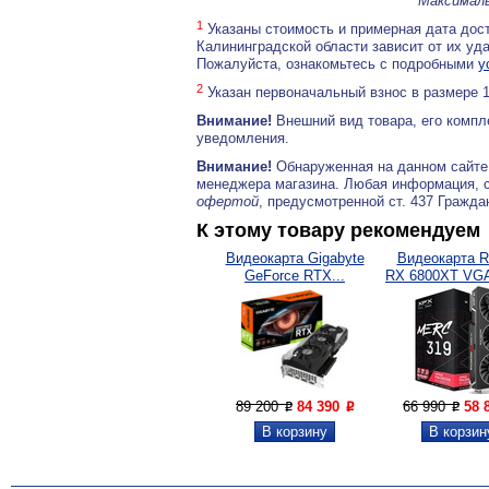
Максималь
1
Указаны стоимость и примерная дата дост
Калининградской области зависит от их уд
Пожалуйста, ознакомьтесь с подробными
у
2
Указан первоначальный взнос в размере 
Внимание!
Внешний вид товара, его компл
уведомления.
Внимание!
Обнаруженная на данном сайте
менеджера магазина. Любая информация, 
офертой
, предусмотренной ст. 437 Гражда
К этому товару рекомендуем
Видеокарта Gigabyte
Видеокарта R
GeForce RTX...
RX 6800XT VGA
89 200
84 390
66 990
58 
P
P
P