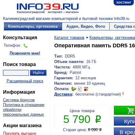
хостинг
Калининградский магазин компьютерной и бытовой техники Info39.ru
Компьютеры, оргтехника
Аудио, Видео, Фото
Средства 
Консультация
Каталог товаров
Компьютеры, оргтехника
Оперативная память DDR5 16G
Телефон:
Позвоните мне!
Тип:
DDR5
Объем памяти:
16 ГБ
Поиск товара
Частота:
4800 МГц
Бренд:
Patriot
Гарантия:
12 месяцев
Расширенный поиск
Наличие:
менее 10 единиц
Оплата:
Информация
1
Доставка
:
бесплатно (стандартная)
Система бонусов
Политика в отношении

обработки
Цена товара
персональных данных
5 790
P
Купи
Акции магазина
Старая цена:
6 090
P
В кре
Покупать выгодно