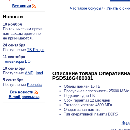
Все акции
Что такое бонусы?
·
Узнать о сни
Новости
10 ноября
По тех­ни­че­ским при­чи­
нам за­ка­зы вре­мен­но
не при­ни­ма­ют­ся.
24 сентября
По­ступ­ле­ние
ТВ Philips
11 сентября
Теле­ви­зо­ры BQ
10 сентября
Описание товара
Оперативная
По­сту­ле­ние
AMD
,
Intel
PSD516G480081
5 сентября
По­ступ­ле­ние
Keenetic
Объем памяти 16 ГБ
Пропускная способность 25600 МБ/с
Все новости
Подходит для ПК
E-mail рассылка
Срок гарантии 12 месяцев
Тактовая частота 4800 МГц
Оперативная память
Тип оперативной памяти DDR5
Верс