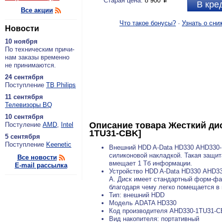
Старая цена:
8 900
P
В кре
Все акции
Что такое бонусы?
·
Узнать о сни
Новости
10 ноября
По тех­ни­че­ским при­чи­
нам за­ка­зы вре­мен­но
не при­ни­ма­ют­ся.
24 сентября
По­ступ­ле­ние
ТВ Philips
11 сентября
Теле­ви­зо­ры BQ
10 сентября
Описание товара
Жесткий дис
По­сту­ле­ние
AMD
,
Intel
1TU31-CBK]
5 сентября
По­ступ­ле­ние
Keenetic
Внешний HDD A-Data HD330 AHD330-
силиконовой накладкой. Такая защи
Все новости
вмещает 1 Тб информации.
E-mail рассылка
Устройство HDD A-Data HD330 AHD33
A. Диск имеет стандартный форм-факт
благодаря чему легко помещается в 
Тип: внешний HDD
Модель ADATA HD330
Код производителя AHD330-1TU31-
Вид накопителя: портативный