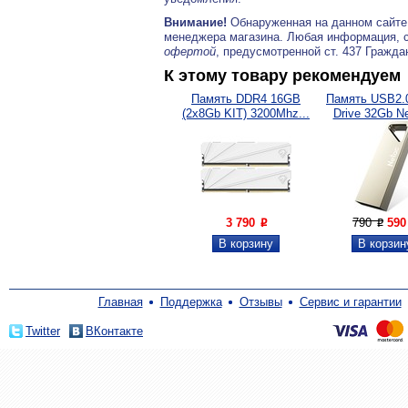
Внимание!
Обнаруженная на данном сайте
менеджера магазина. Любая информация, 
офертой
, предусмотренной ст. 437 Гражда
К этому товару рекомендуем
Память DDR4 16GB
Память USB2.0
(2x8Gb KIT) 3200Mhz...
Drive 32Gb Ne
3 790
790
59
P
P
Главная
Поддержка
Отзывы
Сервис и гарантии
Twitter
ВКонтакте