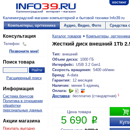
хостинг
Калининградский магазин компьютерной и бытовой техники Info39.ru
Компьютеры, оргтехника
Аудио, Видео, Фото
Средства 
Консультация
Каталог товаров
Компьютеры, оргтехника
Жесткий диск внешний 1Tb 2.
Телефон:
Позвоните мне!
Тип:
внешний
Объем диска:
1000 ГБ
Поиск товара
Интерфейс:
USB 3.2 Gen1
Скорость вращения:
5400 об/мин
Бренд:
A-data
Расширенный поиск
Гарантия:
12 месяцев
Наличие:
менее 5 единиц
Информация
Оплата:
1
Доставка
:
бесплатно (стандартная)
Система бонусов
Политика в отношении
обработки
персональных данных

Цена товара
5 690
P
Акции магазина
Купи
Покупать выгодно