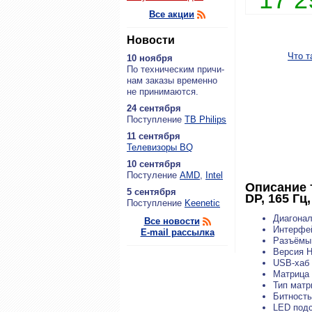
Все акции
Новости
Что т
10 ноября
По тех­ни­че­ским при­чи­
нам за­ка­зы вре­мен­но
не при­ни­ма­ют­ся.
24 сентября
По­ступ­ле­ние
ТВ Philips
11 сентября
Теле­ви­зо­ры BQ
10 сентября
По­сту­ле­ние
AMD
,
Intel
Описание 
5 сентября
DP, 165 Г
По­ступ­ле­ние
Keenetic
Диагонал
Все новости
Интерфе
E-mail рассылка
Разъёмы 
Версия H
USB-хаб 
Матрица
Тип матр
Битность
LED подс