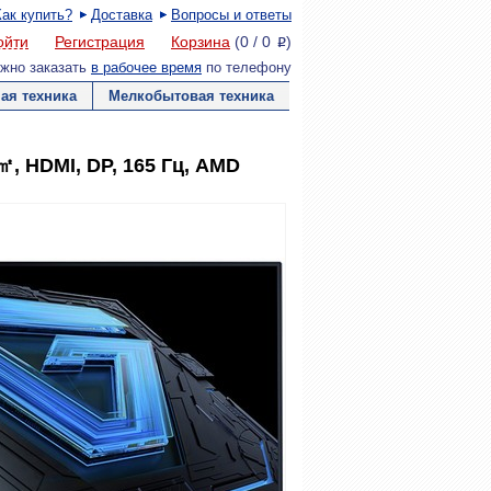
Как купить?
Доставка
Вопросы и ответы
ойти
Регистрация
Корзина
(
0
/
0
)
P
жно заказать
в рабочее время
по телефону
ая техника
Мелкобытовая техника
/㎡, HDMI, DP, 165 Гц, AMD