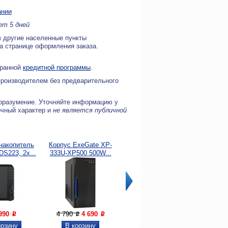
ании
ет 5 дней
в другие населенные пункты
на странице оформления заказа.
бранной
кредитной программы
.
производителем без предварительного
оразумение. Уточняйте информацию у
очный характер и
не является публичной
накопитель
Корпус ExeGate XP-
Материнская плата
Процесс
DS223, 2x...
333U-XP500 500W...
ASUS PRIME H510M-K
i3-10
 990
4 790
4 690
10 700
7 090
13 00
P
P
P
P
P