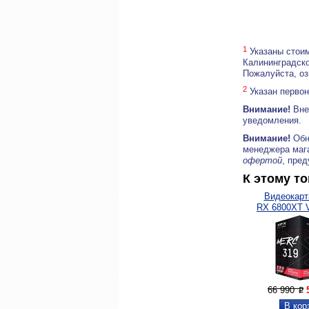
1
Указаны стоим
Калининградско
Пожалуйста, о
2
Указан первон
Внимание!
Внеш
уведомления.
Внимание!
Обн
менеджера маг
офертой
, пре
К этому т
Видеокарт
RX 6800XT 
66 990
P