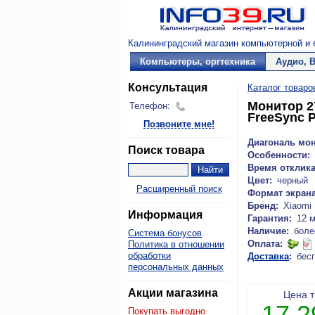
Калининградский магазин компьютерной и б
Компьютеры, оргтехника
Аудио, 
Консультация
Каталог товаро
Монитор 27
Телефон:
FreeSync 
Позвоните мне!
Диагональ мон
Поиск товара
Особенности:
Время отклика
Цвет:
черный
Расширенный поиск
Формат экрана
Бренд:
Xiaomi
Информация
Гарантия:
12 
Наличие:
боле
Система бонусов
Оплата:
Политика в отношении
обработки
Доставка
:
бес
персональных данных
Акции магазина
Цена 
17 
Покупать выгодно