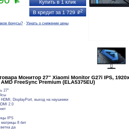
P
Купить в 1 клик
2
В кредит за 1 729
P
акое бонусы?
·
Узнать о снижении цены
товара
Монитор 27" Xiaomi Monitor G27i IPS, 1920x
ц, AMD FreeSync Premium (ELA5375EU)
ь 27"
йсы
HDMI, DisplayPort, выход на наушники
DMI 2.0
нет
ицы IPS
 матрицы 8 бит
ветка да