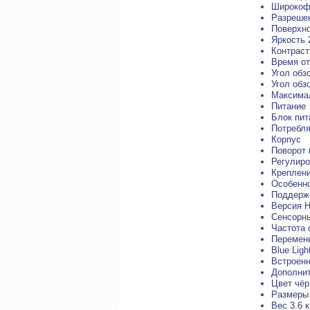
Широкоф
Разрешен
Поверхно
Яркость 
Контраст
Время от
Угол обз
Угол обз
Максимал
Питание
Блок пит
Потребля
Корпус
Поворот 
Регулиро
Креплени
Особенн
Поддерж
Версия 
Сенсорны
Частота 
Переменн
Blue Light
Встроенн
Дополни
Цвет чё
Размеры 
Вес 3.6 к