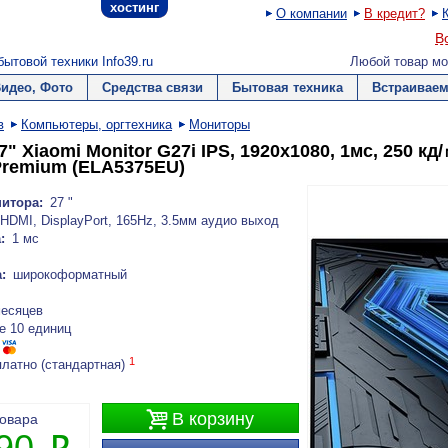
хостинг
О компании
В кредит?
В
ытовой техники Info39.ru
Любой товар мо
Видео, Фото
Средства связи
Бытовая техника
Встраиваем
в
Компьютеры, оргтехника
Мониторы
" Xiaomi Monitor G27i IPS, 1920x1080, 1мс, 250 кд
Premium (ELA5375EU)
итора:
27 "
HDMI, DisplayPort, 165Hz, 3.5мм аудио выход
:
1 мс
:
широкоформатный
месяцев
е 10 единиц
1
платно (стандартная)

В корзину
товара
290