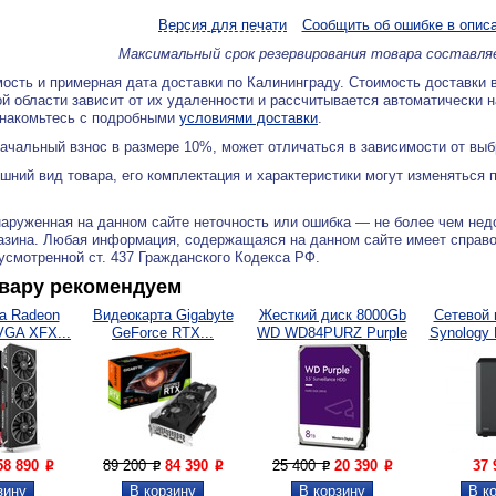
Версия для печати
Сообщить об ошибке в опис
Максимальный срок резервирования товара составля
ость и примерная дата доставки по Калининграду. Стоимость доставки 
й области зависит от их удаленности и рассчитывается автоматически 
знакомьтесь с подробными
условиями доставки
.
ачальный взнос в размере 10%, может отличаться в зависимости от вы
ний вид товара, его комплектация и характеристики могут изменяться 
аруженная на данном сайте неточность или ошибка — не более чем нед
азина. Любая информация, содержащаяся на данном сайте имеет справ
дусмотренной ст. 437 Гражданского Кодекса РФ.
овару рекомендуем
а Radeon
Видеокарта Gigabyte
Жесткий диск 8000Gb
Сетевой 
VGA XFX...
GeForce RTX...
WD WD84PURZ Purple
Synology 
58 890
89 200
84 390
25 400
20 390
37
P
P
P
P
P