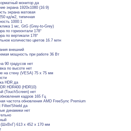
орматный монитор да
ие экрана 1920x1080 (16:9)
сть экрана матовая
250 кд/м2, типичная
ность 1000:1
клика 1 мс, GtG (Grey-to-Grey)
ора по горизонтали 178°
ора по вертикали 178°
ьное количество цветов 16.7 млн
ания внешний
емая мощность при работе 36 Вт
на 90 градусов нет
вка по высоте нет
е на стену (VESA) 75 х 75 мм
ости
ка HDR да
HDR HDR400 (HDR10)
й (TouchScreen) нет
обновления кадров 165 Гц
ая частота обновления AMD FreeSync Premium
 Filter/Shield да
ые динамики нет
тельно
рный
(ШхВхГ) 613 x 452 x 170 мм
г