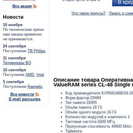
В кре
Все акции
Что такое бонусы?
·
Узнать о сни
Новости
10 ноября
По тех­ни­че­ским при­чи­
нам за­ка­зы вре­мен­но
не при­ни­ма­ют­ся.
24 сентября
По­ступ­ле­ние
ТВ Philips
11 сентября
Теле­ви­зо­ры BQ
10 сентября
По­сту­ле­ние
AMD
,
Intel
Описание товара
Оперативна
5 сентября
ValueRAM series CL-46 Single
По­ступ­ле­ние
Keenetic
Код производителя KVR56U46BS8-1
Все новости
Форм-фактор DIMM
E-mail рассылка
Тип памяти DDR5
Объём памяти 16 Гб
Объём одного модуля 16 Гб
Количество модулей в комплекте 1
Тактовая частота 5600 МГц
Пропускная способность 44800 Мб/с
Тайминги