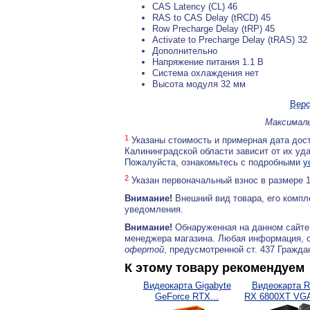
CAS Latency (CL) 46
RAS to CAS Delay (tRCD) 45
Row Precharge Delay (tRP) 45
Activate to Precharge Delay (tRAS) 32
Дополнительно
Напряжение питания 1.1 В
Система охлаждения нет
Высота модуля 32 мм
Верс
Максималь
1
Указаны стоимость и примерная дата дост
Калининградской области зависит от их уд
Пожалуйста, ознакомьтесь с подробными
у
2
Указан первоначальный взнос в размере 
Внимание!
Внешний вид товара, его компл
уведомления.
Внимание!
Обнаруженная на данном сайте
менеджера магазина. Любая информация, 
офертой
, предусмотренной ст. 437 Гражда
К этому товару рекомендуем
Видеокарта Gigabyte
Видеокарта R
GeForce RTX...
RX 6800XT VGA