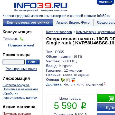
хостинг
Калининградский магазин компьютерной и бытовой техники Info39.ru
Компьютеры, оргтехника
Аудио, Видео, Фото
Средства 
Консультация
Каталог товаров
Компьютеры, оргтехника
Оперативная память 16GB DD
Телефон:
Single rank ( KVR56U46BS8-16 
Позвоните мне!
Тип:
DDR5
Поиск товара
Объем памяти:
16 ГБ
Частота:
5600 МГц
Бренд:
Kingston
Расширенный поиск
Гарантия:
12 месяцев
Наличие:
более 10 единиц
Информация
Оплата:
1
Доставка
:
бесплатно (стандартная)
Система бонусов
Политика в отношении
обработки

персональных данных
Цена товара
5 590
P
Акции магазина
Купи
Покупать выгодно
Старая цена:
5 890
P