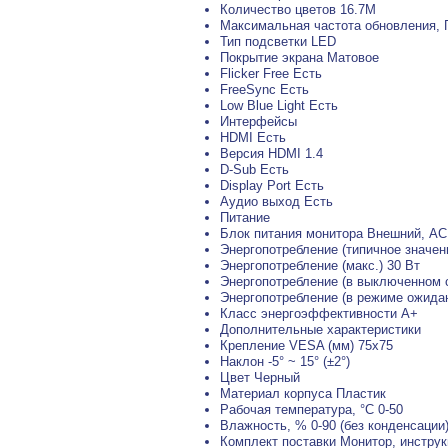
Количество цветов 16.7M
Максимальная частота обновления, 
Тип подсветки LED
Покрытие экрана Матовое
Flicker Free Есть
FreeSync Есть
Low Blue Light Есть
Интерфейсы
HDMI Есть
Версия HDMI 1.4
D-Sub Есть
Display Port Есть
Аудио выход Есть
Питание
Блок питания монитора Внешний, AC
Энергопотребление (типичное значен
Энергопотребление (макс.) 30 Вт
Энергопотребление (в выключенном с
Энергопотребление (в режиме ожидан
Класс энергоэффективности A+
Дополнительные характеристики
Крепление VESA (мм) 75x75
Наклон -5° ~ 15° (±2°)
Цвет Черный
Материал корпуса Пластик
Рабочая температура, °C 0-50
Влажность, % 0-90 (без конденсации
Комплект поставки Монитор, инстру