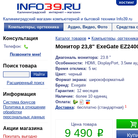
хостинг
Калининградский магазин компьютерной и бытовой техники Info39.ru
Компьютеры, оргтехника
Аудио, Видео, Фото
Средства 
Консультация
Каталог товаров
Компьютеры, оргтехника
Монитор 23,8" ExeGate EZ240
Телефон:
Позвоните мне!
Диагональ монитора:
23.8 "
Особенности:
HDMI, DisplayPort, 3.5мм а
Поиск товара
Время отклика:
5 мс
Цвет:
черный
Формат экрана:
широкоформатный
Расширенный поиск
Бренд:
Exegate
Гарантия:
12 месяцев
Информация
Наличие:
более 10 единиц
Оплата:
Система бонусов
1
Политика в отношении
Доставка
:
бесплатно (стандартная)
обработки
персональных данных

Цена товара
Акции магазина
9 490
P
Купи
Покупать выгодно