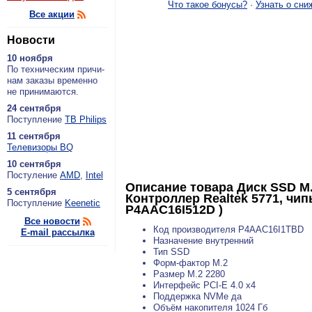
Что такое бонусы?
·
Узнать о сни
Все акции
Новости
10 ноября
По тех­ни­че­ским при­чи­
нам за­ка­зы вре­мен­но
не при­ни­ма­ют­ся.
24 сентября
По­ступ­ле­ние
ТВ Philips
11 сентября
Теле­ви­зо­ры BQ
10 сентября
По­сту­ле­ние
AMD
,
Intel
Описание товара
Диск SSD M.
5 сентября
Контроллер Realtek 5771, чипы
По­ступ­ле­ние
Keenetic
P4AAC16I512D )
Все новости
Код производителя P4AAC16I1TBD
E-mail рассылка
Назначение внутренний
Тип SSD
Форм-фактор M.2
Размер M.2 2280
Интерфейс PCI-E 4.0 x4
Поддержка NVMe да
Объём накопителя 1024 Гб