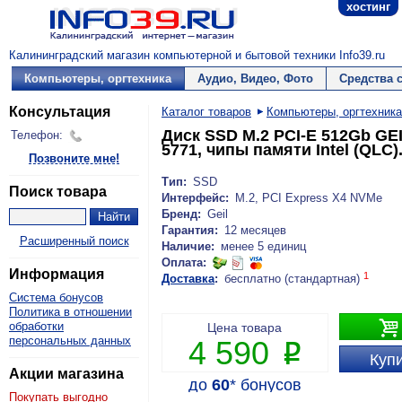
хостинг
Калининградский магазин компьютерной и бытовой техники Info39.ru
Компьютеры, оргтехника
Аудио, Видео, Фото
Средства 
Консультация
Каталог товаров
Компьютеры, оргтехника
Диск SSD M.2 PCI-E 512Gb GEIL
Телефон:
5771, чипы памяти Intel (QLC)
Позвоните мне!
Тип:
SSD
Поиск товара
Интерфейс:
M.2, PCI Express X4 NVMe
Бренд:
Geil
Гарантия:
12 месяцев
Расширенный поиск
Наличие:
менее 5 единиц
Оплата:
Информация
1
Доставка
:
бесплатно (стандартная)
Система бонусов
Политика в отношении

обработки
Цена товара
персональных данных
4 590
P
Купи
Акции магазина
до
60
*
бонусов
Покупать выгодно