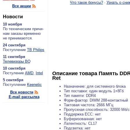
Что такое бонусы?
·
Узнать о сни
Все акции
Новости
10 ноября
По тех­ни­че­ским при­чи­
нам за­ка­зы вре­мен­но
не при­ни­ма­ют­ся.
24 сентября
По­ступ­ле­ние
ТВ Philips
11 сентября
Теле­ви­зо­ры BQ
10 сентября
Описание товара
Память DDR
По­сту­ле­ние
AMD
,
Intel
Ret
5 сентября
По­ступ­ле­ние
Keenetic
Назначение: для системного блока
Тип поставки: один модуль 1×8Гб
Все новости
Тип памяти: DDR4
E-mail рассылка
Форм-фактор: DIMM 288-контактный
Тактовая частота: 2666 МГц
Пропускная способность: 32000 Мб/с
Поддержка ECC: нет
Буферизованная: нет
Латентность: CL17
Подсветка: нет