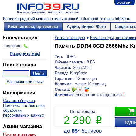
хостинг
Калининградский магазин компьютерной и бытовой техники Info39.ru
Компьютеры, оргтехника
Аудио, Видео, Фото
Средства 
Консультация
Каталог товаров
Компьютеры, оргтехника
Память DDR4 8GB 2666Mhz Kin
Телефон:
Позвоните мне!
Тип:
DDR4
Объем памяти:
8 ГБ
Поиск товара
Частота:
2666 МГц
Бренд:
KingSpec
Гарантия:
12 месяцев
Расширенный поиск
Наличие:
менее 10 единиц
Оплата:
Информация
1
Доставка
:
бесплатно (стандартная)
Система бонусов
Политика в отношении

обработки
Цена товара
персональных данных
2 290
P
Купи
Акции магазина
до
85
*
бонусов
Покупать выгодно