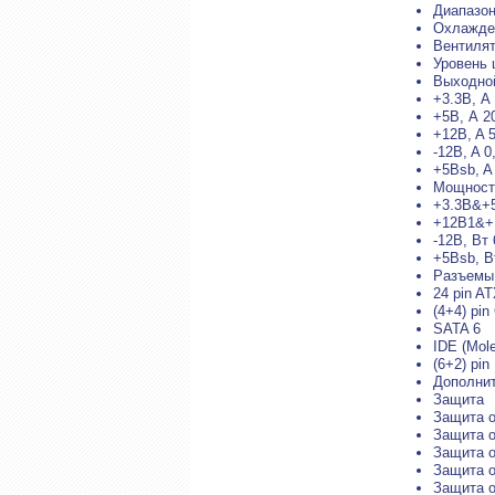
Диапазон
Охлажде
Вентилят
Уровень 
Выходной
+3.3B, А
+5B, А 2
+12B, A 
-12B, A 0
+5Bsb, A
Мощност
+3.3B&+5
+12B1&+1
-12B, Вт 
+5Bsb, В
Разъемы
24 pin AT
(4+4) pin
SATA 6
IDE (Mole
(6+2) pin
Дополнит
Защита
Защита о
Защита о
Защита о
Защита о
Защита о