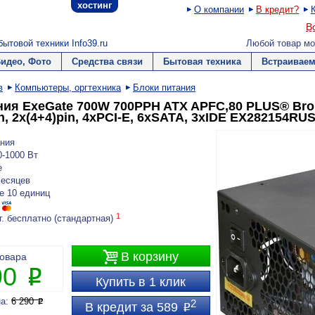
хостинг
О компании
В кредит?
В
ытовой техники Info39.ru
Любой товар мо
Видео, Фото
Средства связи
Бытовая техника
Встраиваем
в
Компьютеры, оргтехника
Блоки питания
ния ExeGate 700W 700PPH ATX APFC,80 PLUS® Bron
n, 2x(4+4)pin, 4xPCI-E, 6xSATA, 3xIDE EX282154RU
ния
0-1000 Вт
e
месяцев
е 10 единиц
1
г. бесплатно (стандартная)

В корзину
товара
90
P
Купить в 1 клик
на:
6 290
P
2
В кредит за 589
P