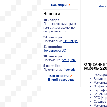
Все акции
Что т
Новости
10 ноября
По тех­ни­че­ским при­чи­
нам за­ка­зы вре­мен­но
не при­ни­ма­ют­ся.
24 сентября
По­ступ­ле­ние
ТВ Philips
11 сентября
Теле­ви­зо­ры BQ
10 сентября
По­сту­ле­ние
AMD
,
Intel
Описание 
5 сентября
кабель 220
По­ступ­ле­ние
Keenetic
Форм-фак
Все новости
Входное 
E-mail рассылка
Максимал
Эффекти
Сертифи
Основные
PFC (Кор
Среднее 
Максимал