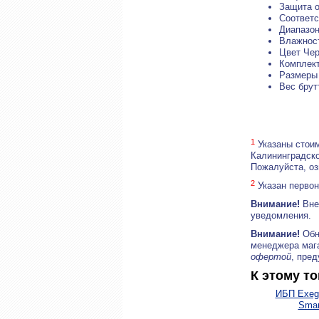
Защита о
Соответс
Диапазон
Влажност
Цвет Че
Комплект
Размеры 
Вес брутт
1
Указаны стоим
Калининградско
Пожалуйста, о
2
Указан первон
Внимание!
Внеш
уведомления.
Внимание!
Обн
менеджера маг
офертой
, пре
К этому т
ИБП Exeg
Smart