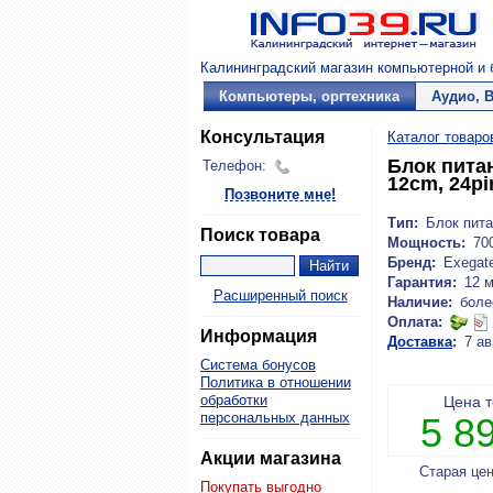
Калининградский магазин компьютерной и б
Компьютеры, оргтехника
Аудио, 
Консультация
Каталог товаро
Блок пита
Телефон:
12cm, 24pi
Позвоните мне!
Тип:
Блок пита
Поиск товара
Мощность:
70
Бренд:
Exegat
Гарантия:
12 
Расширенный поиск
Наличие:
боле
Оплата:
Информация
Доставка
:
7 ав
Система бонусов
Политика в отношении
обработки
Цена 
персональных данных
5 8
Акции магазина
Старая це
Покупать выгодно