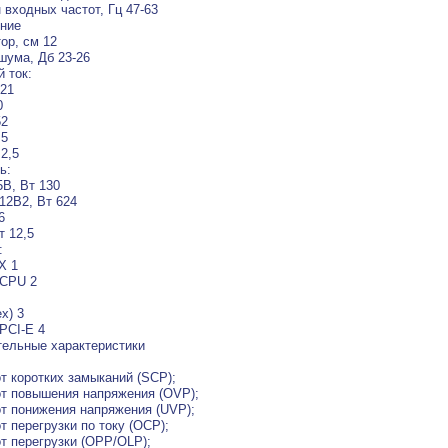
 входных частот, Гц 47-63
ние
ор, см 12
шума, Дб 23-26
 ток:
 21
0
52
,5
 2,5
ь:
B, Вт 130
2B2, Вт 624
6
т 12,5
:
X 1
 CPU 2
x) 3
 PCI-E 4
ельные характеристики
т коротких замыканий (SCP);
т повышения напряжения (OVP);
т понижения напряжения (UVP);
т перегрузки по току (OCP);
т перегрузки (OPP/OLP);