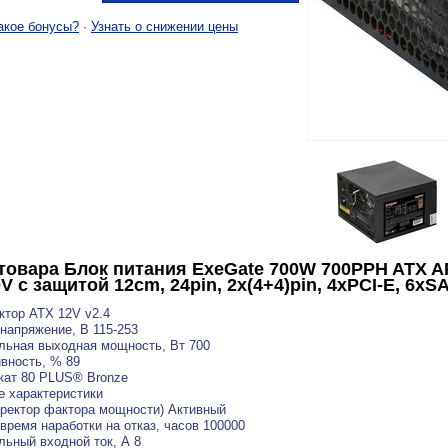
акое бонусы?
·
Узнать о снижении цены
товара
Блок питания ExeGate 700W 700PPH ATX A
V с защитой 12cm, 24pin, 2x(4+4)pin, 4xPCI-E, 6x
тор ATX 12V v2.4
напряжение, В 115-253
ьная выходная мощность, Вт 700
вность, % 89
кат 80 PLUS® Bronze
 характеристики
ректор фактора мощности) Активный
время наработки на отказ, часов 100000
ьный входной ток, А 8