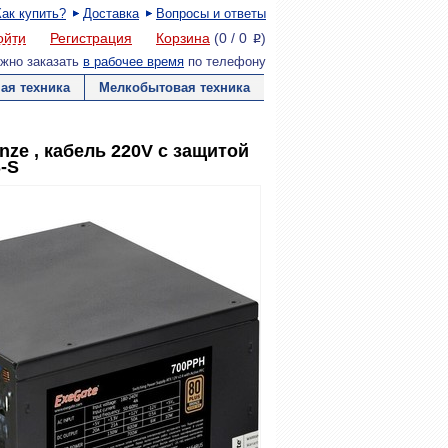
Как купить?
Доставка
Вопросы и ответы
ойти
Регистрация
Корзина
(
0
/
0
)
P
жно заказать
в рабочее время
по телефону
ая техника
Мелкобытовая техника
ze , кабель 220V с защитой
S-S