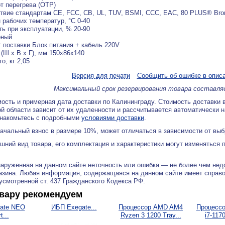
т перегрева (OTP)
твие стандартам CE, FCC, CB, UL, TUV, BSMI, CCC, EAC, 80 PLUS® Bro
 рабочих температур, °С 0-40
ь при эксплуатации, % 20-90
рный
 поставки Блок питания + кабель 220V
(Ш x В x Г), мм 150x86x140
о, кг 2,05
Версия для печати
Сообщить об ошибке в опис
Максимальный срок резервирования товара составля
ость и примерная дата доставки по Калининграду. Стоимость доставки 
й области зависит от их удаленности и рассчитывается автоматически 
знакомьтесь с подробными
условиями доставки
.
ачальный взнос в размере 10%, может отличаться в зависимости от вы
ний вид товара, его комплектация и характеристики могут изменяться 
аруженная на данном сайте неточность или ошибка — не более чем нед
азина. Любая информация, содержащаяся на данном сайте имеет справ
дусмотренной ст. 437 Гражданского Кодекса РФ.
овару рекомендуем
ate NEO
ИБП Exegate...
Процессор AMD AM4
Процессор
...
Ryzen 3 1200 Tray...
i7-1170