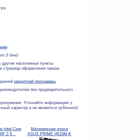
nze
ании
ет 5 дней
в другие населенные пункты
на странице оформления заказа.
бранной
кредитной программы
.
производителем без предварительного
оразумение. Уточняйте информацию у
очный характер и
не является публичной
 Intel Core
Материнская плата
Корпус ExeGate XP-
Видеока
0F 2,5...
ASUS PRIME H510M-K
333U-XP500 500W...
GeFo