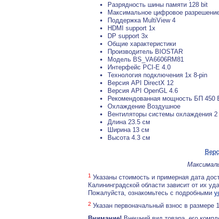
Разрядность шины памяти 128 bit
Максимальное цифровое разрешение
Поддержка MultiView 4
HDMI support 1x
DP support 3x
Общие характеристики
Производитель BIOSTAR
Модель BS_VA6606RM81
Интерфейс PCI-E 4.0
Технология подключения 1x 8-pin
Версия API DirectX 12
Версия API OpenGL 4.6
Рекомендованная мощность БП 450 
Охлаждение Воздушное
Вентиляторы системы охлаждения 2
Длина 23.5 см
Ширина 13 см
Высота 4.3 см
Верс
Максималь
1
Указаны стоимость и примерная дата дост
Калининградской области зависит от их уд
Пожалуйста, ознакомьтесь с подробными
у
2
Указан первоначальный взнос в размере 
Внимание!
Внешний вид товара, его компл