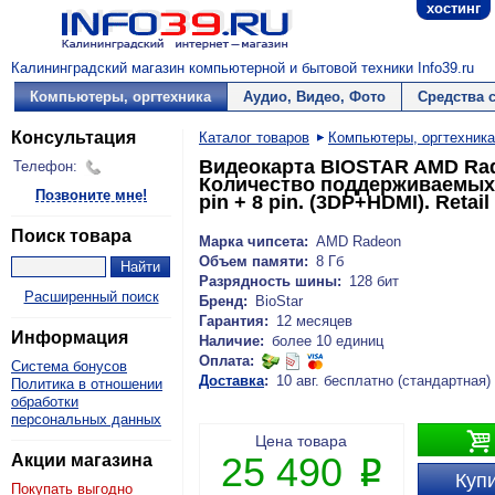
хостинг
Калининградский магазин компьютерной и бытовой техники Info39.ru
Компьютеры, оргтехника
Аудио, Видео, Фото
Средства 
Консультация
Каталог товаров
Компьютеры, оргтехника
Видеокарта BIOSTAR AMD Rade
Телефон:
Количество поддерживаемых м
Позвоните мне!
pin + 8 pin. (3DP+HDMI). Retai
Поиск товара
Марка чипсета:
AMD Radeon
Объем памяти:
8 Гб
Разрядность шины:
128 бит
Расширенный поиск
Бренд:
BioStar
Гарантия:
12 месяцев
Информация
Наличие:
более 10 единиц
Оплата:
Система бонусов
Доставка
:
10 авг. бесплатно (стандартная)
Политика в отношении
обработки
персональных данных

Цена товара
25 490
Акции магазина
P
Купи
Покупать выгодно