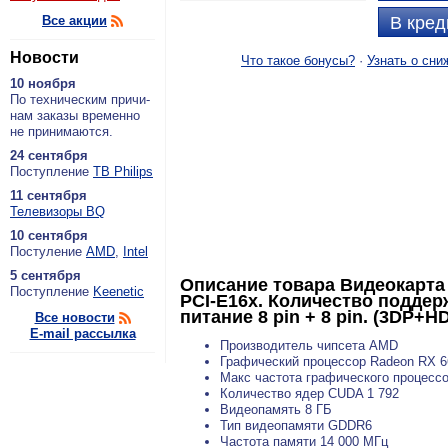
Все акции
В кред
Новости
Что такое бонусы?
·
Узнать о сни
10 ноября
По тех­ни­че­ским при­чи­
нам за­ка­зы вре­мен­но
не при­ни­ма­ют­ся.
24 сентября
По­ступ­ле­ние
ТВ Philips
11 сентября
Теле­ви­зо­ры BQ
10 сентября
По­сту­ле­ние
AMD
,
Intel
5 сентября
Описание товара
Видеокарта
По­ступ­ле­ние
Keenetic
PCI-E16x. Количество поддер
питание 8 pin + 8 pin. (3DP+HD
Все новости
E-mail рассылка
Производитель чипсета AMD
Графический процессор Radeon RX 6
Макс частота графического процесс
Количество ядер CUDA 1 792
Видеопамять 8 ГБ
Тип видеопамяти GDDR6
Частота памяти 14 000 МГц