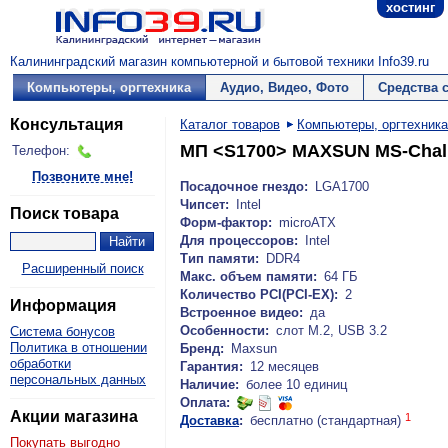
хостинг
Калининградский магазин компьютерной и бытовой техники Info39.ru
Компьютеры, оргтехника
Аудио, Видео, Фото
Средства 
Консультация
Каталог товаров
Компьютеры, оргтехника
МП <S1700> MAXSUN MS-Chall
Телефон:
Позвоните мне!
Посадочное гнездо:
LGA1700
Чипсет:
Intel
Поиск товара
Форм-фактор:
microATX
Для процессоров:
Intel
Тип памяти:
DDR4
Расширенный поиск
Макс. объем памяти:
64 ГБ
Количество PCI(PCI-EX):
2
Информация
Встроенное видео:
да
Особенности:
слот М.2, USB 3.2
Система бонусов
Политика в отношении
Бренд:
Maxsun
обработки
Гарантия:
12 месяцев
персональных данных
Наличие:
более 10 единиц
Оплата:
Акции магазина
1
Доставка
:
бесплатно (стандартная)
Покупать выгодно