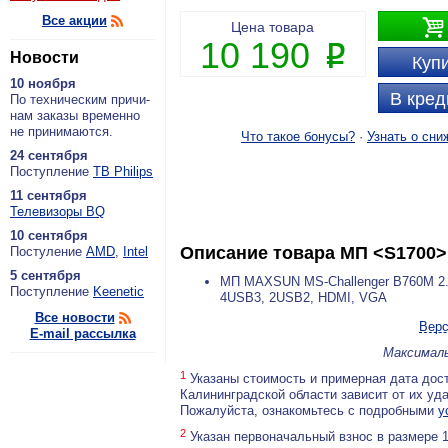
Все акции

Цена товара
10 190
P
Новости
Купи
10 ноября
В кред
По тех­ни­че­ским при­чи­
нам за­ка­зы вре­мен­но
не при­ни­ма­ют­ся.
Что такое бонусы?
·
Узнать о сни
24 сентября
По­ступ­ле­ние
ТВ Philips
11 сентября
Теле­ви­зо­ры BQ
10 сентября
Описание товара
МП <S1700>
По­сту­ле­ние
AMD
,
Intel
5 сентября
МП MAXSUN MS-Challenger B760M 2.5
По­ступ­ле­ние
Keenetic
4USB3, 2USB2, HDMI, VGA
Все новости
Верс
E-mail рассылка
Максималь
1
Указаны стоимость и примерная дата дост
Калининградской области зависит от их уд
Пожалуйста, ознакомьтесь с подробными
у
2
Указан первоначальный взнос в размере 