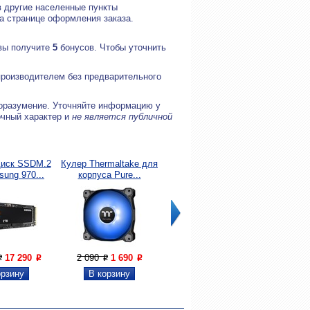
в другие населенные пункты
на странице оформления заказа.
 вы получите
5
бонусов. Чтобы уточнить
производителем без предварительного
оразумение. Уточняйте информацию у
очный характер и
не является публичной
диск SSDM.2
Кулер Thermaltake для
Кулер для корпуса
Процесс
ung 970...
корпуса Pure...
Thermaltake Riing...
i3-10
17 290
2 090
1 690
3 200
1 900
13 00
P
P
P
P
P
P