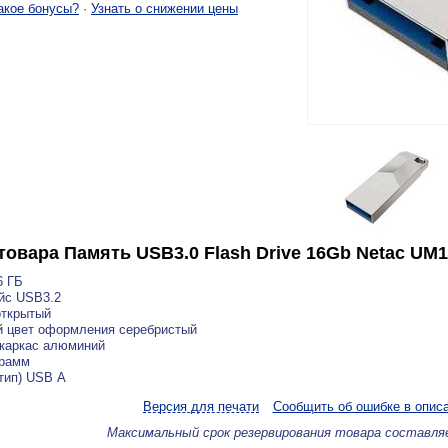
акое бонусы?
·
Узнать о снижении цены
товара
Память USB3.0 Flash Drive 16Gb Netac UM
6 ГБ
йс USB3.2
открытый
й цвет оформления серебристый
 каркас алюминий
грамм
тип) USB А
Версия для печати
Сообщить об ошибке в опис
Максимальный срок резервирования товара составля