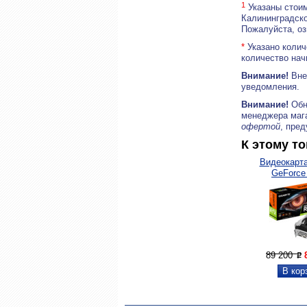
1
Указаны стоим
Калининградско
Пожалуйста, о
*
Указано колич
количество нач
Внимание!
Внеш
уведомления.
Внимание!
Обн
менеджера маг
офертой
, пре
К этому т
Видеокарта
GeForce
89 200
P