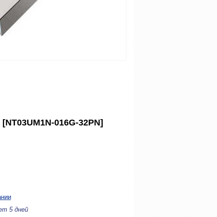
1 [NT03UM1N-016G-32PN]
ании
ет 5 дней