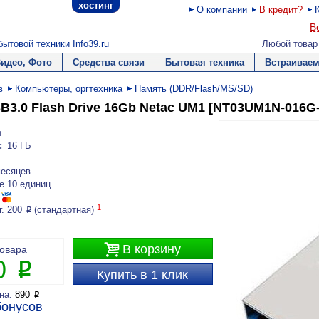
хостинг
О компании
В кредит?
В
ытовой техники Info39.ru
Любой товар
Видео, Фото
Средства связи
Бытовая техника
Встраиваем
в
Компьютеры, оргтехника
Память (DDR/Flash/MS/SD)
B3.0 Flash Drive 16Gb Netac UM1 [NT03UM1N-016G
h
:
16 ГБ
месяцев
е 10 единиц
1
г. 200
(стандартная)
P

В корзину
товара
0
P
Купить в 1 клик
ена:
890
P
онусов