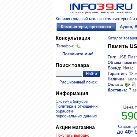
Калининградский магазин компьютерной и б
Компьютеры, оргтехника
Аудио, 
Консультация
Каталог товаро
Память US
Телефон:
Позвоните мне!
Тип:
USB Flas
Объем памяти
Поиск товара
Бренд:
Netac
Гарантия:
12 
Наличие:
боле
Расширенный поиск
Оплата:
Доставка
:
7 ав
Информация
Система бонусов
Политика в отношении
Цена 
обработки
59
персональных данных
Старая ц
Акции магазина
до
40
*
б
Покупать выгодно