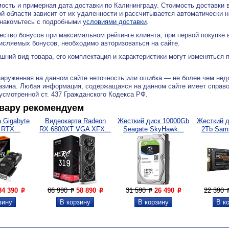
ость и примерная дата доставки по Калининграду. Стоимость доставки 
й области зависит от их удаленности и рассчитывается автоматически 
знакомьтесь с подробными
условиями доставки
.
ество бонусов при максимальном рейтинге клиента, при первой покупке
исляемых бонусов, необходимо авторизоваться на сайте.
ний вид товара, его комплектация и характеристики могут изменяться 
аруженная на данном сайте неточность или ошибка — не более чем нед
азина. Любая информация, содержащаяся на данном сайте имеет справ
дусмотренной ст. 437 Гражданского Кодекса РФ.
овару рекомендуем
 Gigabyte
Видеокарта Radeon
Жесткий диск 10000Gb
Жесткий 
 RTX...
RX 6800XT VGA XFX...
Seagate SkyHawk...
2Tb Sams
84 390
66 990
58 890
31 590
26 490
22 390
P
P
P
P
P