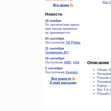
Что т
Все акции
Новости
10 ноября
По тех­ни­че­ским при­чи­
нам за­ка­зы вре­мен­но
не при­ни­ма­ют­ся.
24 сентября
По­ступ­ле­ние
ТВ Philips
11 сентября
Теле­ви­зо­ры BQ
10 сентября
Описание 
По­сту­ле­ние
AMD
,
Intel
5 сентября
Объем 1
По­ступ­ле­ние
Keenetic
Интерфе
Разъем 
Все новости
Основно
E-mail рассылка
Корпус /
Вес 5.6 
Разъем (