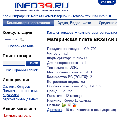
хостинг
Калининградский магазин компьютерной и бытовой техники Info39.ru
Компьютеры, оргтехника
Аудио, Видео, Фото
Средства 
Консультация
Каталог товаров
Компьютеры, оргтехника
Материнская плата BIOSTAR LG
Телефон:
Позвоните мне!
Посадочное гнездо:
LGA1700
Чипсет:
Intel
Поиск товара
Форм-фактор:
microATX
Для процессоров:
Intel
Тип памяти:
DDR5
Расширенный поиск
Макс. объем памяти:
64 ГБ
Количество PCI(PCI-EX):
2
Информация
Встроенное видео:
да
Особенности:
слот М.2, USB 3.2
Система бонусов
Политика в отношении
Бренд:
BioStar
обработки
Гарантия:
12 месяцев
персональных данных
Наличие:
более 10 единиц
Оплата:
Акции магазина
Доставка
:
10 авг. бесплатно (стандартная)
Покупать выгодно