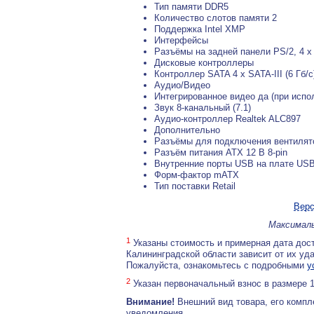
Тип памяти DDR5
Количество слотов памяти 2
Поддержка Intel XMP
Интерфейсы
Разъёмы на задней панели PS/2, 4 x
Дисковые контроллеры
Контроллер SATA 4 x SATA-III (6 Гб/с
Аудио/Видео
Интегрированное видео да (при испо
Звук 8-канальный (7.1)
Аудио-контроллер Realtek ALC897
Дополнительно
Разъёмы для подключения вентилято
Разъём питания ATX 12 В 8-pin
Внутренние порты USB на плате USB
Форм-фактор mATX
Тип поставки Retail
Верс
Максималь
1
Указаны стоимость и примерная дата дост
Калининградской области зависит от их уд
Пожалуйста, ознакомьтесь с подробными
у
2
Указан первоначальный взнос в размере 
Внимание!
Внешний вид товара, его компл
уведомления.