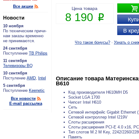
Все акции

Цена товара
8 190
P
Новости
Купи
10 ноября
В кре
По тех­ни­че­ским при­чи­
нам за­ка­зы вре­мен­но
не при­ни­ма­ют­ся.
Что такое бонусы?
·
Узнать о сни
24 сентября
По­ступ­ле­ние
ТВ Philips
11 сентября
Теле­ви­зо­ры BQ
10 сентября
Описание товара
Материнская
По­сту­ле­ние
AMD
,
Intel
B610
5 сентября
По­ступ­ле­ние
Keenetic
Код производителя H610MH D5
Socket LGA 1700
Все новости
Чипсет Intel H610
E-mail рассылка
Сеть
Сетевой интерфейс Gigabit Ethernet (
Сетевой контроллер Intel I219V
Слоты расширения
Слоты расширения PCI-E 4.0 x16, PCI
Тип слотов M.2 M Key, 2242/2260/2280
Память